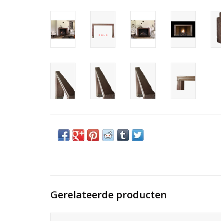
Gerelateerde producten
Open haard kader in honingkleurig hard steen voor tijdloo