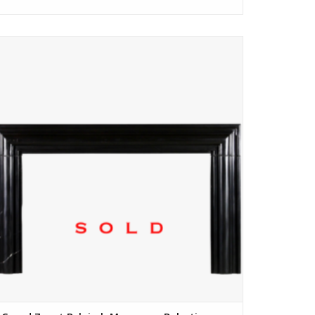
Grand Black Belgisch marmeren haard omlijsting voor een
luxueus lifestyle-interieur op maat.