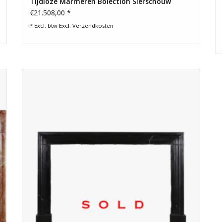
Tijdloze Marmeren Bolection Sierschouw
€21.508,00 *
* Excl. btw Excl.
Verzendkosten
Bolectiehaardomlijsting van Belgisch zwart marmer voor
een minimaal, eclectisch modern interieurontwerp.