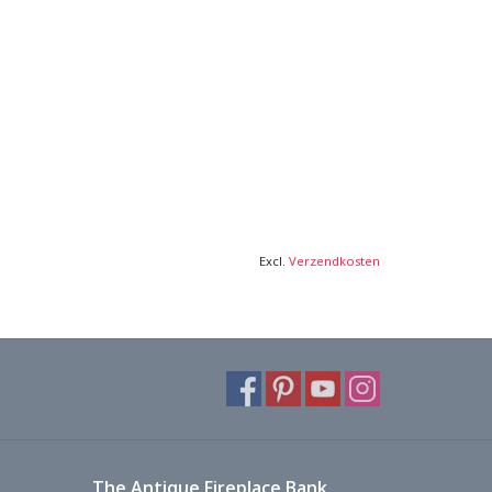
Excl.
Verzendkosten
The Antique Fireplace Bank