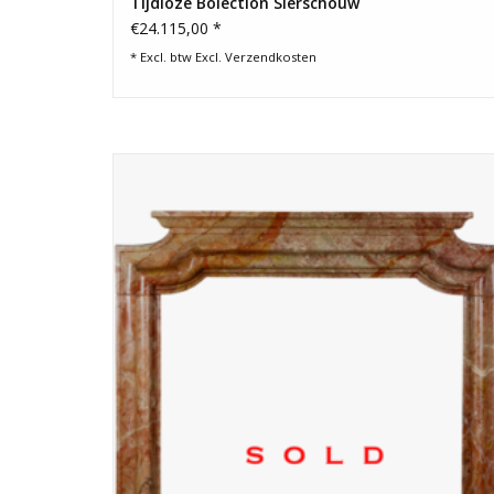
Tijdloze Bolection Sierschouw
€24.115,00 *
* Excl. btw Excl.
Verzendkosten
Ultieme bolectie haardlijst in bonte marmer voor exclusief
luxe interieurdesign.