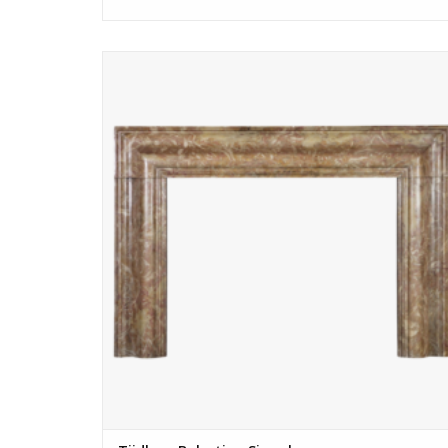
Tijdloze Italiaanse marmeren bolection sierschouw in
perfecte staat.
TOEVOEGEN AAN WINKELWAGEN