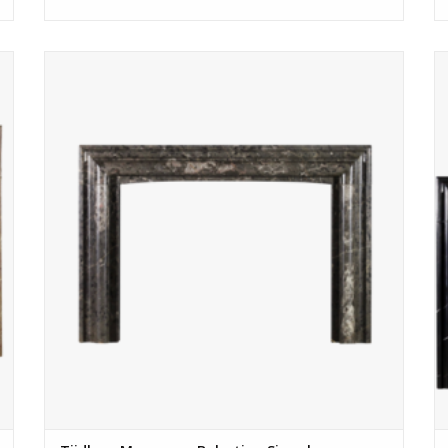
Tijdloze marmeren bolection sierschouw in perfecte staat.
TOEVOEGEN AAN WINKELWAGEN