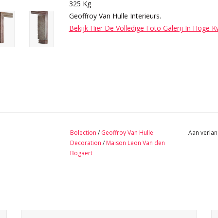
325 Kg
Geoffroy Van Hulle Interieurs.
Bekijk Hier De Volledige Foto Galerij In Hoge K
Bolection
/
Geoffroy Van Hulle
Aan verlan
Decoration
/
Maison Leon Van den
Bogaert
s
Massieve luxe marmer haardlijst perfect voor open haard