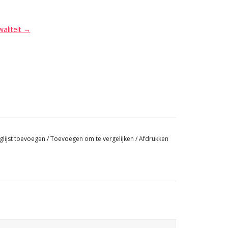
waliteit →
glijst toevoegen
/
Toevoegen om te vergelijken
/
Afdrukken
Italiaanse kleine schouw voor een eclectisch tijdloos