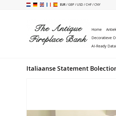
EUR
/
GBP
/
USD
/
CHF
/
CNY
Home
Antie
Decoratieve O
AI-Ready Dat
Italiaanse Statement Bolectio