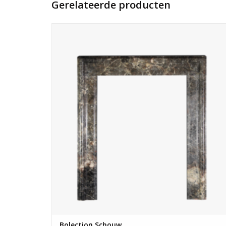
Gerelateerde producten
Fraaie bolectie marmeren schouw. Lijst kan gebruikt
worden als kader rond een inbouwhaard.
TOEVOEGEN AAN WINKELWAGEN
Bolection Schouw