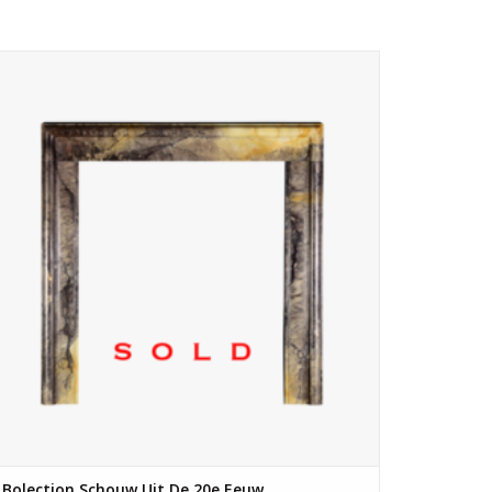
Bolection schouw molure in kleurrijk marmer.
Bolection Schouw Uit De 20e Eeuw