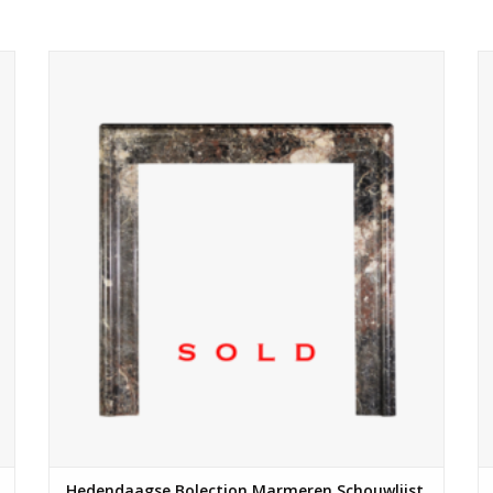
Marmeren schouw lijst voor inbouwhaard.
Hedendaagse Bolection Marmeren Schouwlijst