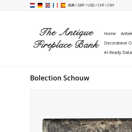
EUR
/
GBP
/
USD
/
CHF
/
CNY
Home
Antie
Decoratieve O
AI-Ready Dat
Bolection Schouw