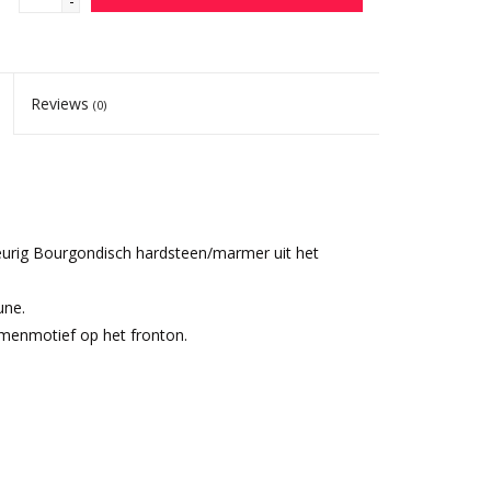
-
Reviews
(0)
urig Bourgondisch hardsteen/marmer uit het
une.
emenmotief op het fronton.