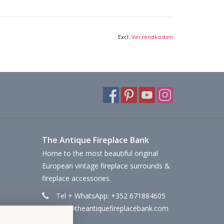
Excl.
Verzendkosten
The Antique Fireplace Bank
Home to the most beautiful original
European vintage fireplace surrounds &
fireplace accessories.
Tel + WhatsApp: +352 671884605
info@theantiquefireplacebank.com