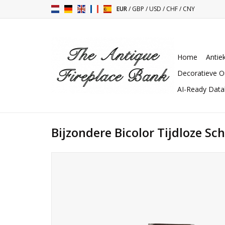
EUR
/
GBP
/
USD
/
CHF
/
CNY
Home
Antie
Decoratieve O
AI-Ready Dat
Bijzondere Bicolor Tijdloze S