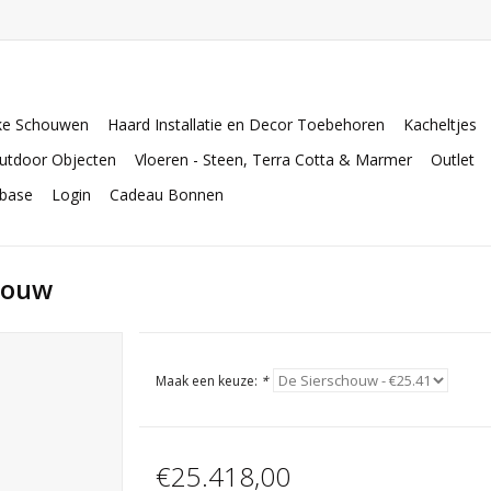
ke Schouwen
Haard Installatie en Decor Toebehoren
Kacheltjes
utdoor Objecten
Vloeren - Steen, Terra Cotta & Marmer
Outlet
abase
Login
Cadeau Bonnen
chouw
Maak een keuze:
*
€25.418,00