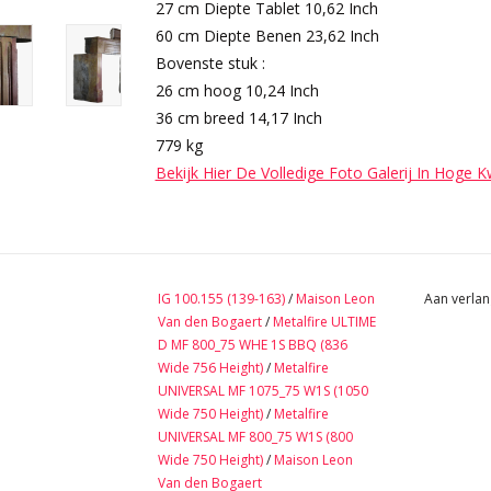
27 cm Diepte Tablet 10,62 Inch
60 cm Diepte Benen 23,62 Inch
Bovenste stuk :
26 cm hoog 10,24 Inch
36 cm breed 14,17 Inch
779 kg
Bekijk Hier De Volledige Foto Galerij In Hoge K
IG 100.155 (139-163)
/
Maison Leon
Aan verlan
Van den Bogaert
/
Metalfire ULTIME
D MF 800_75 WHE 1S BBQ (836
Wide 756 Height)
/
Metalfire
UNIVERSAL MF 1075_75 W1S (1050
Wide 750 Height)
/
Metalfire
UNIVERSAL MF 800_75 W1S (800
Wide 750 Height)
/
Maison Leon
Van den Bogaert