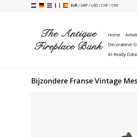
EUR
/
GBP
/
USD
/
CHF
/
CNY
Home
Antie
Decoratieve O
AI-Ready Dat
Bijzondere Franse Vintage Me