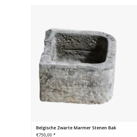
Een van de 3 Belgische zwarte marmeren stenen bakken
met een mooie originele slijtage als lavabo in Wabi-Sabi
interieur inrichting.
TOEVOEGEN AAN WINKELWAGEN
Belgische Zwarte Marmer Stenen Bak
€750,00 *