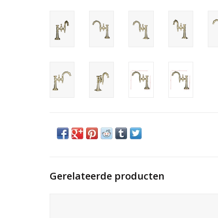
Gerelateerde producten
Franse paardenbak in hardsteen. Een paarden trog als
lavabo voor een tijdloze landelijke inrichting.