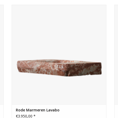
Mooie originele franse lavabo in Rouge Languedoc Marmer
voor een interieurconcept op maat.
TOEVOEGEN AAN WINKELWAGEN
Rode Marmeren Lavabo
€3.950,00 *