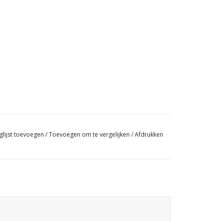
glijst toevoegen
/
Toevoegen om te vergelijken
/
Afdrukken
Een van de 3 Belgische zwarte marmeren stenen bakken
met een mooie originele slijtage als lavabo in Wabi-Sabi
interieur inrichting.