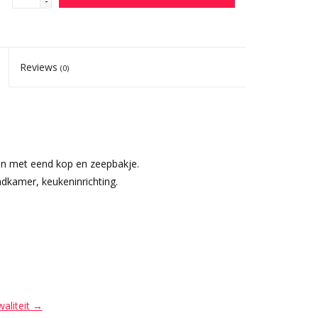
-
Reviews
(0)
n met eend kop en zeepbakje.
dkamer, keukeninrichting.
waliteit →