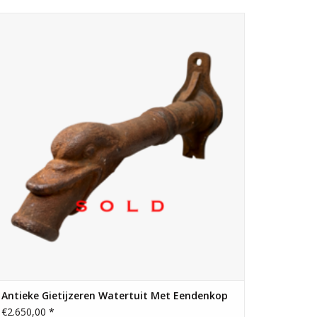
Originele antieke Franse waterspuwer of waterbek in
gietijzer met eendenkop.
Antieke Gietijzeren Watertuit Met Eendenkop
€2.650,00 *