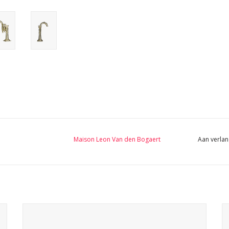
Maison Leon Van den Bogaert
Aan verlan
Een van de 3 Belgische zwarte marmeren stenen bakken
met een mooie originele slijtage als lavabo in Wabi-Sabi
interieur inrichting.