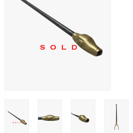
Decoratieve Outdoor
Objecten
Vloeren - Steen, Terra Cotta
& Marmer
Outlet
Tevreden Klanten
Antieke Marmers
AI-Ready Database
Login