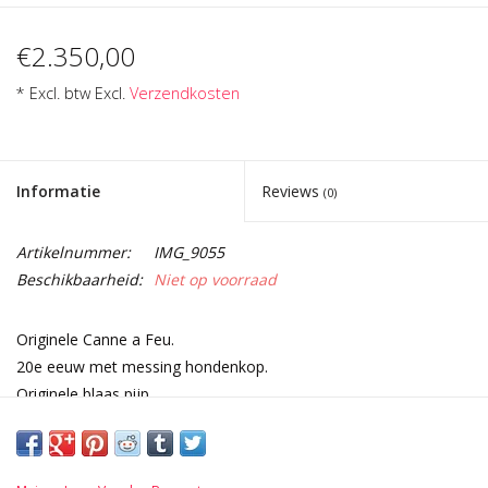
€2.350,00
* Excl. btw Excl.
Verzendkosten
Informatie
Reviews
(0)
Artikelnummer:
IMG_9055
Beschikbaarheid:
Niet op voorraad
Originele Canne a Feu.
20e eeuw met messing hondenkop.
Originele blaas pijp.
Gemakkelijk het haardvuur aansteken met een praktische en
mooie blaas pijp.
Afmetingen: