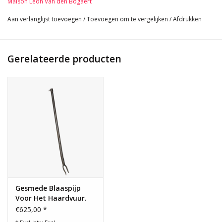
Maison Leon Van den Bogaert
89 cm Lang 35,04 Inch
1 Kg
Aan verlanglijst toevoegen
/
Toevoegen om te vergelijken
/
Afdrukken
Gerelateerde producten
Gesmede Blaaspijp
Voor Het Haardvuur.
Klaar Voor Zwaar
€625,00 *
Houtwerk