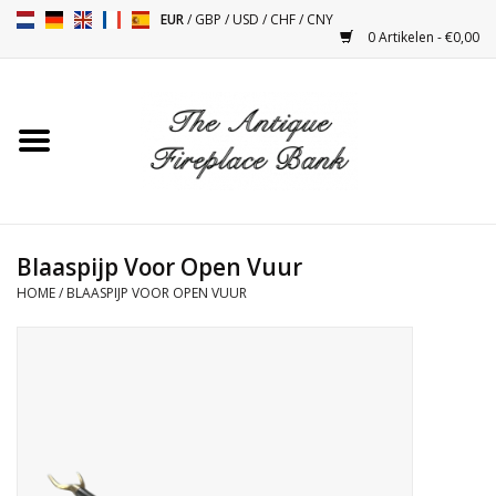
EUR
/
GBP
/
USD
/
CHF
/
CNY
0 Artikelen - €0,00
Home
Antieke Schouwen
Haard Installatie en Decor
Toebehoren
Blaaspijp Voor Open Vuur
HOME
/
BLAASPIJP VOOR OPEN VUUR
Kacheltjes
Tafels
Antiquiteiten en Vintage
Objecten