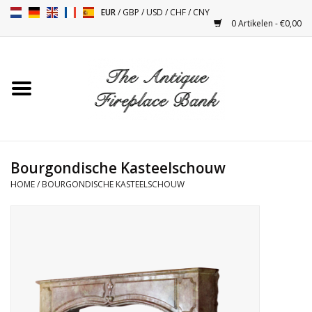
EUR
/
GBP
/
USD
/
CHF
/
CNY
0 Artikelen - €0,00
Home
Antieke Schouwen
Haard Installatie en Decor
Toebehoren
Bourgondische Kasteelschouw
HOME
/
BOURGONDISCHE KASTEELSCHOUW
Kacheltjes
Tafels
Antiquiteiten en Vintage
Objecten