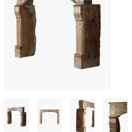
Decoratieve Outdoor
Objecten
Vloeren - Steen, Terra Cotta
& Marmer
Outlet
Tevreden Klanten
Antieke Marmers
AI-Ready Database
Login