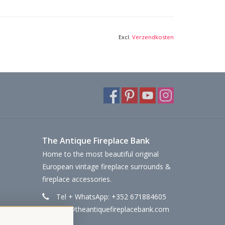
Excl.
Verzendkosten
The Antique Fireplace Bank
Home to the most beautiful original
European vintage fireplace surrounds &
fireplace accessories.
Tel + WhatsApp: +352 671884605
info@theantiquefireplacebank.com