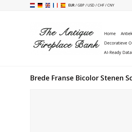
EUR
/
GBP
/
USD
/
CHF
/
CNY
Home
Antie
Decoratieve O
AI-Ready Dat
Brede Franse Bicolor Stenen 