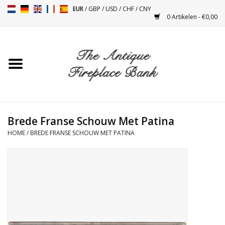
EUR
/
GBP
/
USD
/
CHF
/
CNY
0 Artikelen - €0,00
Home
Antieke Schouwen
Haard Installatie en Decor
Toebehoren
Brede Franse Schouw Met Patina
HOME
/
BREDE FRANSE SCHOUW MET PATINA
Kacheltjes
Tafels
Antiquiteiten en Vintage
Objecten