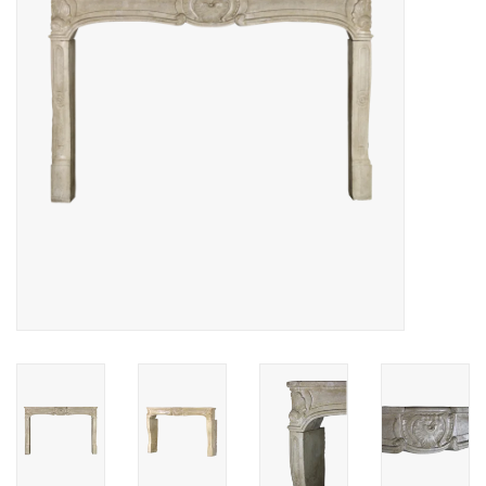
Decoratieve Outdoor
Objecten
Vloeren - Steen, Terra Cotta
& Marmer
Outlet
Tevreden Klanten
Antieke Marmers
AI-Ready Database
Login