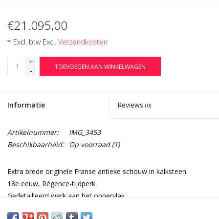
€21.095,00
* Excl. btw Excl.
Verzendkosten
+
TOEVOEGEN AAN WINKELWAGEN
-
Informatie
Reviews
(0)
Artikelnummer:
IMG_3453
Beschikbaarheid:
Op voorraad
(1)
Extra brede originele Franse antieke schouw in kalksteen.
18e eeuw, Régence-tijdperk.
Gedetailleerd werk aan het oppervlak.
Deze schouw in Franse klassieke landelijke stijl is gemaakt voor