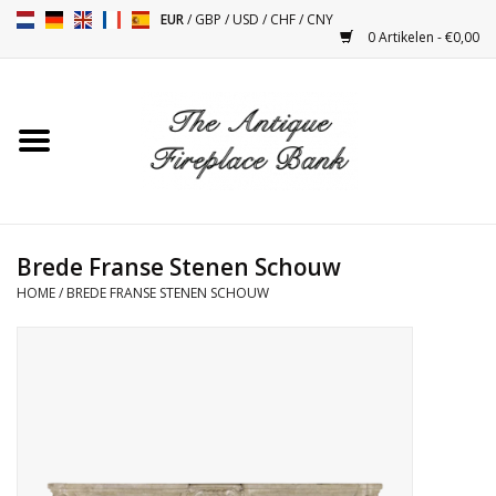
EUR
/
GBP
/
USD
/
CHF
/
CNY
0 Artikelen - €0,00
Home
Antieke Schouwen
Haard Installatie en Decor
Toebehoren
Brede Franse Stenen Schouw
HOME
/
BREDE FRANSE STENEN SCHOUW
Kacheltjes
Tafels
Antiquiteiten en Vintage
Objecten