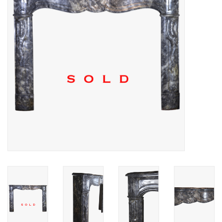
Decoratieve Outdoor
Objecten
Vloeren - Steen, Terra Cotta
& Marmer
Outlet
Tevreden Klanten
Antieke Marmers
AI-Ready Database
Login