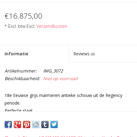
€16.875,00
* Excl. btw Excl.
Verzendkosten
Informatie
Reviews
(0)
Artikelnummer:
IMG_3072
Beschikbaarheid:
Niet op voorraad
18e Eeuwse grijs marmeren antieke schouw uit de Regency
periode.
Perfecte staat.
Uiterst mooie details en was geïnstalleerd in een patriciërshuis
in Amsterdam.
Afmetingen: