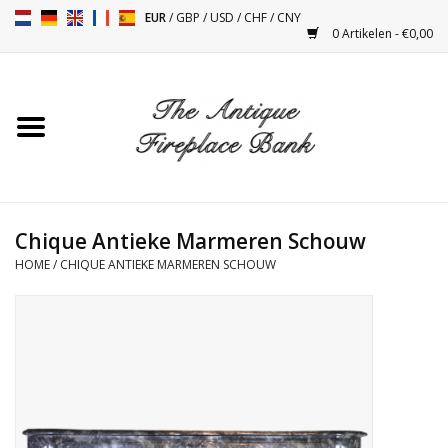
EUR
/
GBP
/
USD
/
CHF
/
CNY
0 Artikelen - €0,00
Home
Antieke Schouwen
Haard Installatie en Decor
Toebehoren
Chique Antieke Marmeren Schouw
HOME
/
CHIQUE ANTIEKE MARMEREN SCHOUW
Kacheltjes
Tafels
Antiquiteiten en Vintage
Objecten