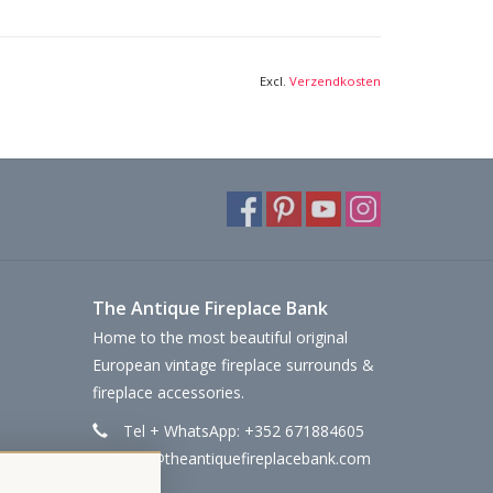
Excl.
Verzendkosten
The Antique Fireplace Bank
Home to the most beautiful original
European vintage fireplace surrounds &
fireplace accessories.
Tel + WhatsApp: +352 671884605
info@theantiquefireplacebank.com