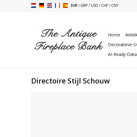
EUR
/
GBP
/
USD
/
CHF
/
CNY
Home
Antie
Decoratieve O
AI-Ready Dat
Directoire Stijl Schouw