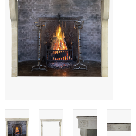
Decoratieve Outdoor
Objecten
Vloeren - Steen, Terra Cotta
& Marmer
Outlet
Tevreden Klanten
Antieke Marmers
AI-Ready Database
Login