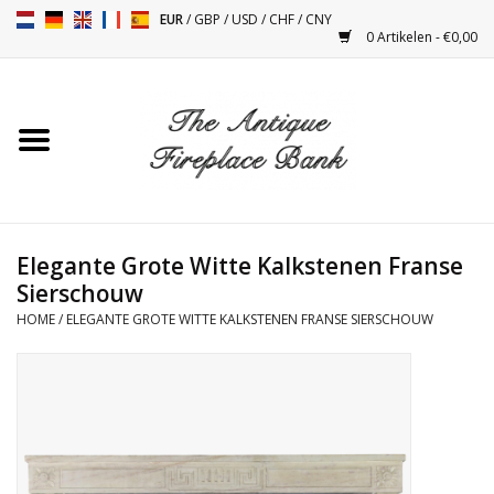
EUR
/
GBP
/
USD
/
CHF
/
CNY
0 Artikelen - €0,00
Home
Antieke Schouwen
Haard Installatie en Decor
Toebehoren
Elegante Grote Witte Kalkstenen Franse
Sierschouw
HOME
/
ELEGANTE GROTE WITTE KALKSTENEN FRANSE SIERSCHOUW
Kacheltjes
Tafels
Antiquiteiten en Vintage
Objecten