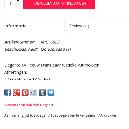
+
TOEVOEGEN AAN WINKELWAGEN
-
Informatie
Reviews
(0)
Artikelnummer:
IMG_6953
Beschikbaarheid:
Op voorraad
(1)
Elegante XVII eeuw Frans paar rustieke vuurbokken.
Afmetingen:
47 cm Hoogte 18,50 Inch
22 cm Breedte per stuk 8,66 Inch
63 cm Lengte 24,80 Inch
7 Kg
Maison Leon Van den Bogaert
Aan verlanglijst toevoegen
/
Toevoegen om te vergelijken
/
Afdrukken