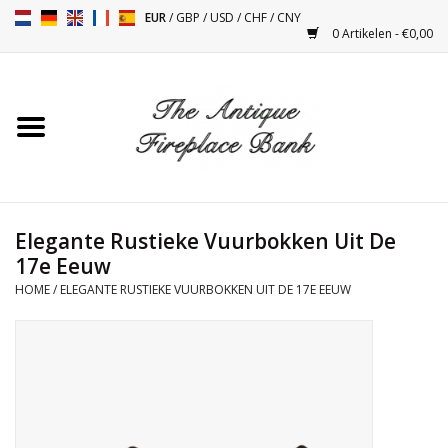
EUR
/
GBP
/
USD
/
CHF
/
CNY
0 Artikelen - €0,00
Home
Antieke Schouwen
Haard Installatie en Decor
Toebehoren
Elegante Rustieke Vuurbokken Uit De
17e Eeuw
HOME
/
ELEGANTE RUSTIEKE VUURBOKKEN UIT DE 17E EEUW
Kacheltjes
Tafels
Antiquiteiten en Vintage
Objecten