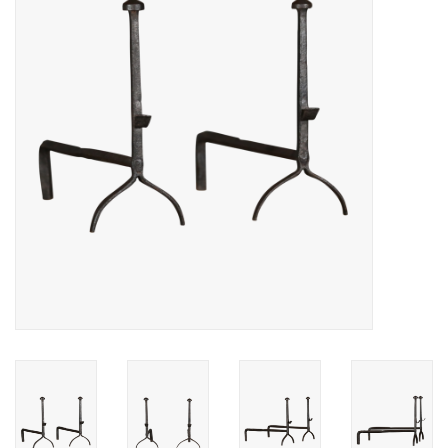
Decoratieve Outdoor
Objecten
Vloeren - Steen, Terra Cotta
& Marmer
Outlet
Tevreden Klanten
Antieke Marmers
AI-Ready Database
Login