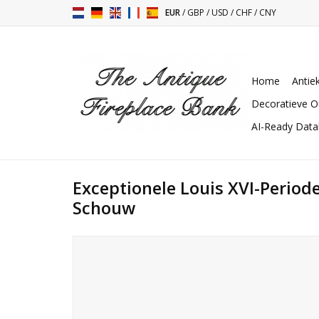
EUR
/
GBP
/
USD
/
CHF
/
CNY
Home
Antie
Decoratieve O
AI-Ready Dat
Exceptionele Louis XVI-Period
Schouw