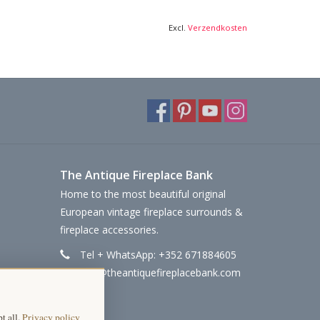
Excl.
Verzendkosten
The Antique Fireplace Bank
Home to the most beautiful original
European vintage fireplace surrounds &
fireplace accessories.
Tel + WhatsApp: +352 671884605
info@theantiquefireplacebank.com
t all.
Privacy policy