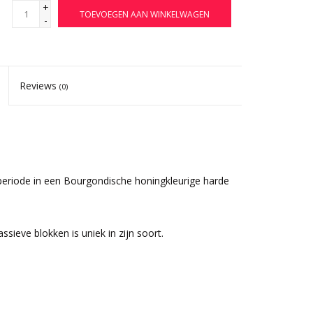
+
TOEVOEGEN AAN WINKELWAGEN
-
Reviews
(0)
-periode in een Bourgondische honingkleurige harde
ieve blokken is uniek in zijn soort.