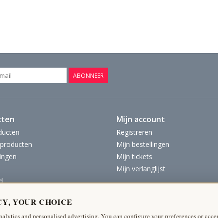
ABONNEER
cten
Mijn account
ducten
Registreren
producten
Mijn bestellingen
ingen
Mijn tickets
Mijn verlanglijst
d
CY, YOUR CHOICE
nalytics and personalised advertising. You can configure your preferences or accep