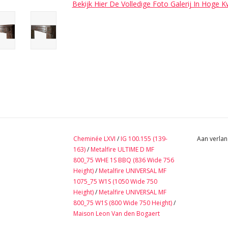
Bekijk Hier De Volledige Foto Galerij In Hoge K
Cheminée LXVI
/
IG 100.155 (139-
Aan verlan
163)
/
Metalfire ULTIME D MF
800_75 WHE 1S BBQ (836 Wide 756
Height)
/
Metalfire UNIVERSAL MF
1075_75 W1S (1050 Wide 750
Height)
/
Metalfire UNIVERSAL MF
800_75 W1S (800 Wide 750 Height)
/
Maison Leon Van den Bogaert