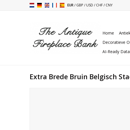
EUR
/
GBP
/
USD
/
CHF
/
CNY
Home
Antie
Decoratieve O
AI-Ready Dat
Extra Brede Bruin Belgisch St