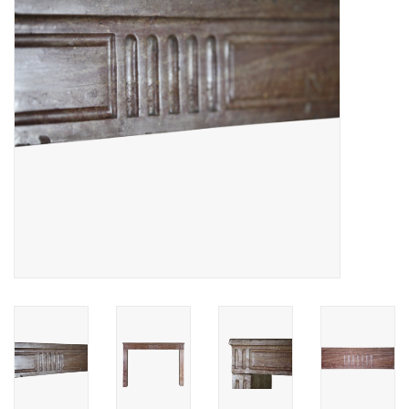
Decoratieve Outdoor
Objecten
Vloeren - Steen, Terra Cotta
& Marmer
Outlet
Tevreden Klanten
Antieke Marmers
AI-Ready Database
Login