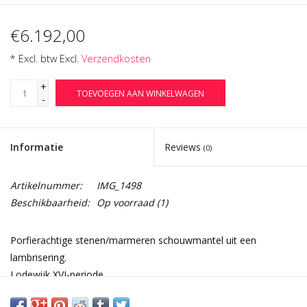
€6.192,00
* Excl. btw Excl.
Verzendkosten
+
TOEVOEGEN AAN WINKELWAGEN
-
Informatie
Reviews
(0)
Artikelnummer:
IMG_1498
Beschikbaarheid:
Op voorraad
(1)
Porfierachtige stenen/marmeren schouwmantel uit een
lambrisering.
Lodewijk XVI-periode.
18e Eeuw.