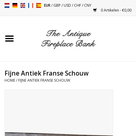
EUR
/
GBP
/
USD
/
CHF
/
CNY
0 Artikelen - €0,00
Home
Antieke Schouwen
Haard Installatie en Decor
Toebehoren
Fijne Antiek Franse Schouw
HOME
/
FIJNE ANTIEK FRANSE SCHOUW
Kacheltjes
Tafels
Antiquiteiten en Vintage
Objecten