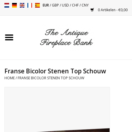
EUR
/
GBP
/
USD
/
CHF
/
CNY
0 Artikelen - €0,00
Home
Antieke Schouwen
Haard Installatie en Decor
Toebehoren
Franse Bicolor Stenen Top Schouw
HOME
/
FRANSE BICOLOR STENEN TOP SCHOUW
Kacheltjes
Tafels
Antiquiteiten en Vintage
Objecten