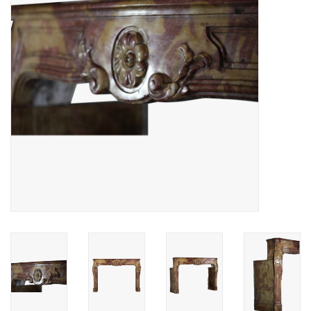
Decoratieve Outdoor
Objecten
Vloeren - Steen, Terra Cotta
& Marmer
Outlet
Tevreden Klanten
Antieke Marmers
AI-Ready Database
Login