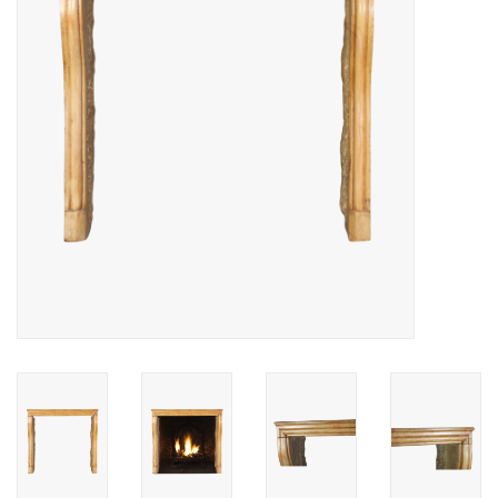
Decoratieve Outdoor
Objecten
Vloeren - Steen, Terra Cotta
& Marmer
Outlet
Tevreden Klanten
Antieke Marmers
AI-Ready Database
Login