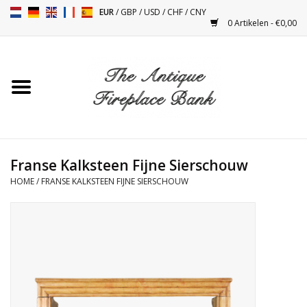
EUR
/
GBP
/
USD
/
CHF
/
CNY
0 Artikelen - €0,00
Home
Antieke Schouwen
Haard Installatie en Decor
Toebehoren
Franse Kalksteen Fijne Sierschouw
HOME
/
FRANSE KALKSTEEN FIJNE SIERSCHOUW
Kacheltjes
Tafels
Antiquiteiten en Vintage
Objecten