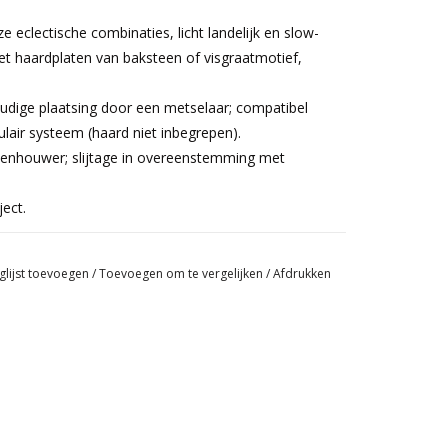
oze eclectische combinaties, licht landelijk en slow-
et haardplaten van baksteen of visgraatmotief,
voudige plaatsing door een metselaar; compatibel
lair systeem (haard niet inbegrepen).
eenhouwer; slijtage in overeenstemming met
ject.
glijst toevoegen
/
Toevoegen om te vergelijken
/
Afdrukken
waliteit →