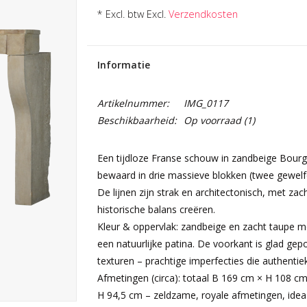
* Excl. btw Excl.
Verzendkosten
Informatie
Artikelnummer:
IMG_0117
Beschikbaarheid:
Op voorraad
(1)
Een tijdloze Franse schouw in zandbeige Bourg
bewaard in drie massieve blokken (twee gewelfde 
De lijnen zijn strak en architectonisch, met zac
historische balans creëren.
Kleur & oppervlak: zandbeige en zacht taupe me
een natuurlijke patina. De voorkant is glad ge
texturen – prachtige imperfecties die authenti
Afmetingen (circa): totaal B 169 cm × H 108 c
H 94,5 cm – zeldzame, royale afmetingen, ide