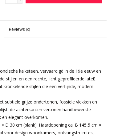
-
Reviews
(0)
ondische kalksteen, vervaardigd in de 19e eeuw en
stijlen en een rechte, licht geprofileerde latei).
ht kronkelende stijlen die een verfijnde, modern-
t subtiele grijze ondertonen, fossiele vlekken en
polijst; de achterkanten vertonen handbewerkte
ek en elegant overkomen.
m × D 30 cm (plank). Haardopening ca. B 145,5 cm ×
aal voor design woonkamers, ontvangstruimtes,