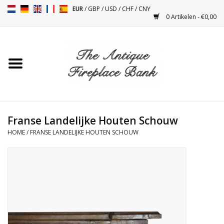
EUR
/
GBP
/
USD
/
CHF
/
CNY
0 Artikelen - €0,00
Home
Antieke Schouwen
Haard Installatie en Decor
Toebehoren
Franse Landelijke Houten Schouw
HOME
/
FRANSE LANDELIJKE HOUTEN SCHOUW
Kacheltjes
Tafels
Antiquiteiten en Vintage
Objecten