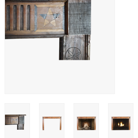
Decoratieve Outdoor
Objecten
Vloeren - Steen, Terra Cotta
& Marmer
Outlet
Tevreden Klanten
Antieke Marmers
AI-Ready Database
Login