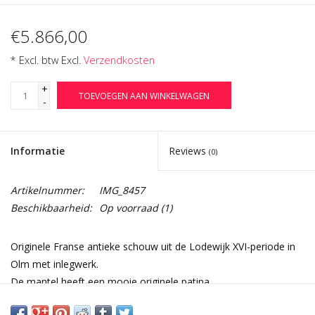
€5.866,00
* Excl. btw Excl.
Verzendkosten
+
TOEVOEGEN AAN WINKELWAGEN
-
Informatie
Reviews
(0)
Artikelnummer:
IMG_8457
Beschikbaarheid:
Op voorraad
(1)
Originele Franse antieke schouw uit de Lodewijk XVI-periode in
Olm met inlegwerk.
De mantel heeft een mooie originele patina.
Het is afkomstig uit een charmant huis in de Périgord.