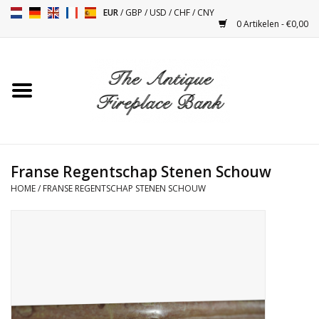
EUR
/
GBP
/
USD
/
CHF
/
CNY
0 Artikelen - €0,00
Home
Antieke Schouwen
Haard Installatie en Decor
Toebehoren
Franse Regentschap Stenen Schouw
HOME
/
FRANSE REGENTSCHAP STENEN SCHOUW
Kacheltjes
Tafels
Antiquiteiten en Vintage
Objecten