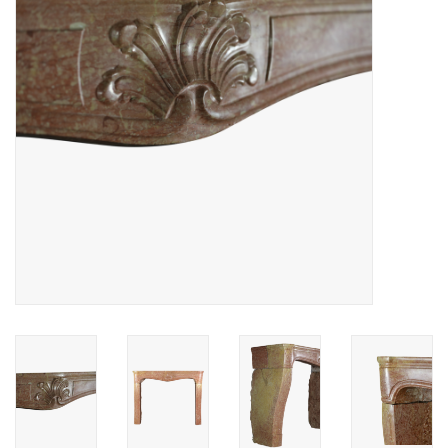
Decoratieve Outdoor
Objecten
Vloeren - Steen, Terra Cotta
& Marmer
Outlet
Tevreden Klanten
Antieke Marmers
AI-Ready Database
Login