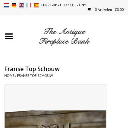
EUR
/
GBP
/
USD
/
CHF
/
CNY
0 Artikelen - €0,00
Home
Antieke Schouwen
Haard Installatie en Decor
Toebehoren
Franse Top Schouw
HOME
/
FRANSE TOP SCHOUW
Kacheltjes
Tafels
Antiquiteiten en Vintage
Objecten