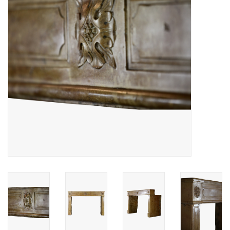
Decoratieve Outdoor
Objecten
Vloeren - Steen, Terra Cotta
& Marmer
Outlet
Tevreden Klanten
Antieke Marmers
AI-Ready Database
Login