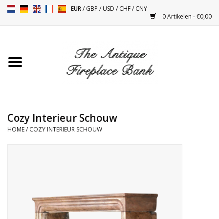
EUR
/
GBP
/
USD
/
CHF
/
CNY
0 Artikelen - €0,00
Home
Antieke Schouwen
Haard Installatie en Decor
Toebehoren
Cozy Interieur Schouw
HOME
/
COZY INTERIEUR SCHOUW
Kacheltjes
Tafels
Antiquiteiten en Vintage
Objecten