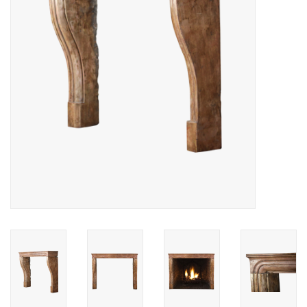
Decoratieve Outdoor
Objecten
Vloeren - Steen, Terra Cotta
& Marmer
Outlet
Tevreden Klanten
Antieke Marmers
AI-Ready Database
Login