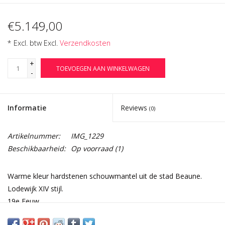
€5.149,00
* Excl. btw Excl.
Verzendkosten
+
TOEVOEGEN AAN WINKELWAGEN
-
Informatie
Reviews
(0)
Artikelnummer:
IMG_1229
Beschikbaarheid:
Op voorraad
(1)
Warme kleur hardstenen schouwmantel uit de stad Beaune.
Lodewijk XIV stijl.
19e Eeuw.
Een perfect stuk om een gezellige hoek te creëren.