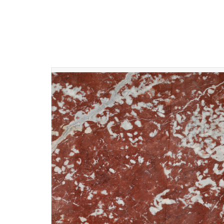
Prachtig Antiek Rood Languedoc-marmer uit Frankrijk, met
levendig rood en witte en grijze aders. Historisch gebruikt i
luxe projecten zoals de Grand Trianon, Paleis van Versailles
TOEVOEGEN AAN WINKELWAGEN