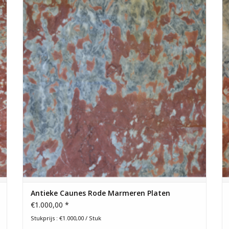
afmetingen van 208 cm bij 165 cm en een dikte van 1,8 cm.
TOEVOEGEN AAN WINKELWAGEN
Antieke Caunes Rode Marmeren Platen
€1.000,00 *
Stukprijs : €1.000,00 / Stuk