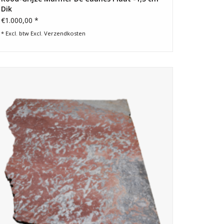
Dik
€1.000,00 *
* Excl. btw Excl.
Verzendkosten
2,7 cm dikke, ongekalibreerde plaat origineel antiek Rood-
Languedoc marmer, met een opvallende mix van rode,
witte en grijze tinten.
TOEVOEGEN AAN WINKELWAGEN