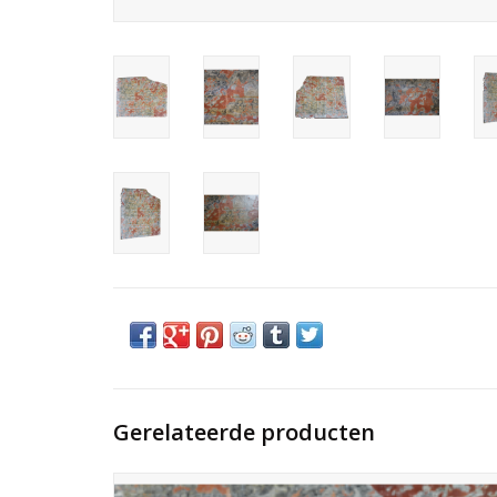
Gerelateerde producten
Een grote plaat van antiek Rood Caunes marmer, met