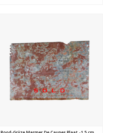
Antieke Franse marmeren plaat, 1,5 cm dik, voor een
dambord vloer combinatie, muuroppervlak of tafelontwerp
. Collectie Maison Leon Van den Bogaert Antieke Haarden &
Architecturale Elementen. Antiek Rood-Grijs Franse Marmer
Plaat - 190 cm Bij 135 cm.
Rood-Grijze Marmer De Caunes Plaat -1,5 cm