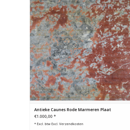
afmetingen van 208 cm bij 167 cm en een dikte van 1,8 cm.
TOEVOEGEN AAN WINKELWAGEN
Antieke Caunes Rode Marmeren Plaat
€1.000,00 *
* Excl. btw Excl.
Verzendkosten