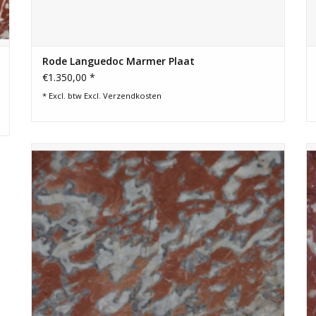
Rode Languedoc Marmer Plaat
€1.350,00 *
* Excl. btw Excl.
Verzendkosten
2,7 cm dikke, ongekalibreerde plaat origineel antiek Rood-
Languedoc marmer, met een opvallende mix van rode,
witte en grijze tinten.
TOEVOEGEN AAN WINKELWAGEN