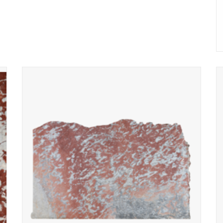
2,7 cm dikke, ongekalibreerde plaat origineel antiek Rood-
n
Languedoc marmer, met een opvallende mix van rode,
.
witte en grijze tinten.
TOEVOEGEN AAN WINKELWAGEN