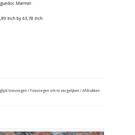
nguedoc Marmer.
89 Inch by 63,78 Inch
glijst toevoegen
/
Toevoegen om te vergelijken
/
Afdrukken
Grote platen van antiek Rood Caunes marmer, met