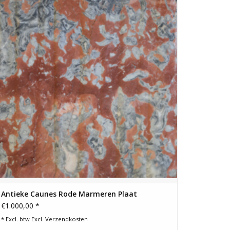
afmetingen van 150 cm bij 105 cm en een dikte van 1,8 cm.
TOEVOEGEN AAN WINKELWAGEN
Antieke Caunes Rode Marmeren Plaat
€1.000,00 *
* Excl. btw Excl.
Verzendkosten