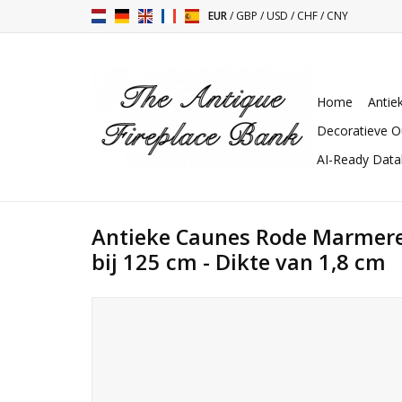
EUR
/
GBP
/
USD
/
CHF
/
CNY
Home
Antie
Decoratieve O
AI-Ready Dat
Antieke Caunes Rode Marmere
bij 125 cm - Dikte van 1,8 cm