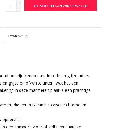
+
TOEVOEGEN AAN WINKELWAGEN
-
Reviews
(0)
kend om zijn kenmerkende rode en grijze aders.
 en grijze en of-white tinten, wat het een
chakering in deze marmeren plaat is een prachtige
rmer, die een mix van historische charme en
 oppervlak.
 in een dambord vloer of zelfs een luxueze