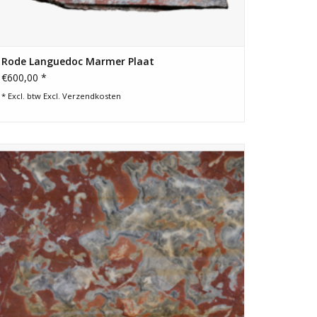
Rode Languedoc Marmer Plaat
€600,00 *
* Excl. btw Excl.
Verzendkosten
Antieke ruwe Franse marmeren plaat met opvallend rijke
kleurschakering. Perfect voor tafelbladen, aanrechtbladen,
muren, vloeren, dambord. Collectie Maison Leon Van den
Bogaert Antique Fireplaces & Architectural Elements.
TOEVOEGEN AAN WINKELWAGEN