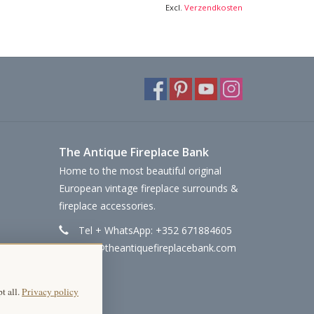
Excl.
Verzendkosten
The Antique Fireplace Bank
Home to the most beautiful original
European vintage fireplace surrounds &
fireplace accessories.
Tel + WhatsApp: +352 671884605
info@theantiquefireplacebank.com
t all.
Privacy policy