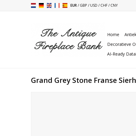
EUR
/
GBP
/
USD
/
CHF
/
CNY
Home
Antie
Decoratieve O
AI-Ready Dat
Grand Grey Stone Franse Sier