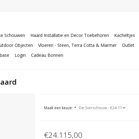
ke Schouwen
Haard Installatie en Decor Toebehoren
Kacheltjes
utdoor Objecten
Vloeren - Steen, Terra Cotta & Marmer
Outlet
abase
Login
Cadeau Bonnen
haard
Maak een keuze:
*
€24.115,00