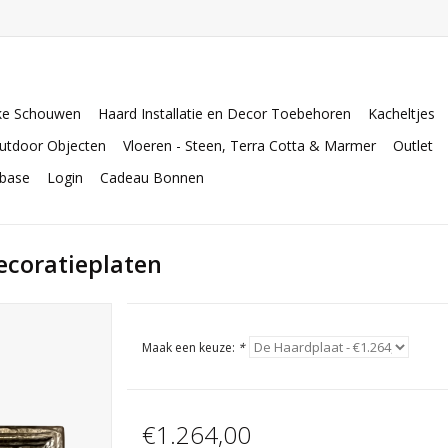
ke Schouwen
Haard Installatie en Decor Toebehoren
Kacheltjes
utdoor Objecten
Vloeren - Steen, Terra Cotta & Marmer
Outlet
abase
Login
Cadeau Bonnen
coratieplaten
Maak een keuze:
*
€1.264,00