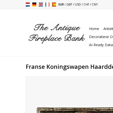
EUR
/
GBP
/
USD
/
CHF
/
CNY
Home
Antie
Decoratieve O
AI-Ready Dat
Franse Koningswapen Haardde