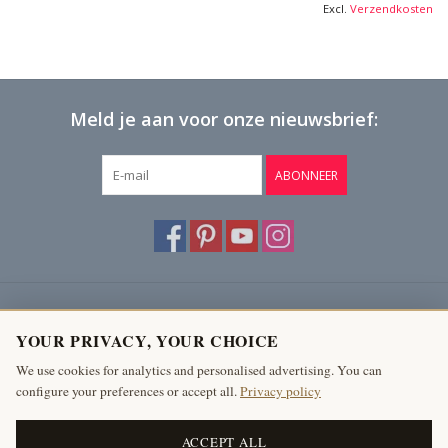
Excl.
Verzendkosten
Meld je aan voor onze nieuwsbrief:
ABONNEER
Klantenservice
YOUR PRIVACY, YOUR CHOICE
Producten
We use cookies for analytics and personalised advertising. You can
configure your preferences or accept all.
Privacy policy
Mijn account
The Antique Fireplace Bank
ACCEPT ALL