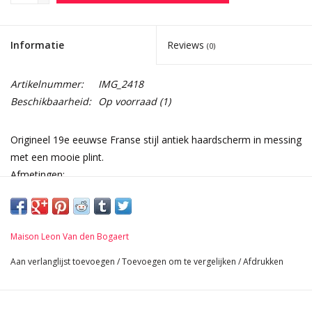
Informatie
Reviews
(0)
Artikelnummer:
IMG_2418
Beschikbaarheid:
Op voorraad
(1)
Origineel 19e eeuwse Franse stijl antiek haardscherm in messing
met een mooie plint.
Afmetingen:
5 Panelen
49 cm Hoogte 19,29 Inch
33 cm Breed 12,99 Inch
Maison Leon Van den Bogaert
3 Kg
Aan verlanglijst toevoegen
/
Toevoegen om te vergelijken
/
Afdrukken