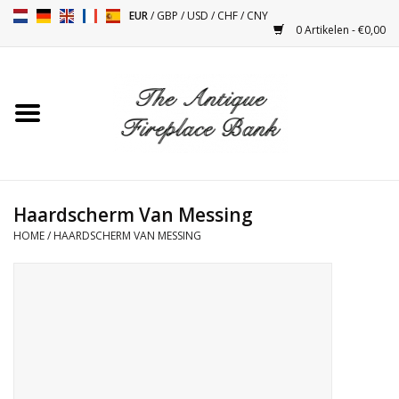
EUR
/
GBP
/
USD
/
CHF
/
CNY
0 Artikelen - €0,00
Home
Antieke Schouwen
Haard Installatie en Decor
Toebehoren
Haardscherm Van Messing
HOME
/
HAARDSCHERM VAN MESSING
Kacheltjes
Tafels
Antiquiteiten en Vintage
Objecten