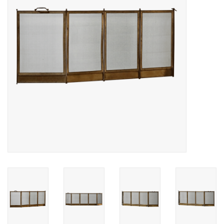
Decoratieve Outdoor
Objecten
Vloeren - Steen, Terra Cotta
& Marmer
Outlet
Tevreden Klanten
Antieke Marmers
AI-Ready Database
Login