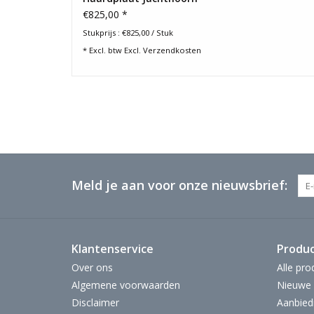
€825,00 *
Stukprijs : €825,00 / Stuk
* Excl. btw Excl.
Verzendkosten
Meld je aan voor onze nieuwsbrief:
Klantenservice
Produ
Over ons
Alle pro
Algemene voorwaarden
Nieuwe 
Disclaimer
Aanbied