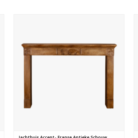
Charmante Franse antieke kalkstenen schouw, elegant
verweerd en professioneel gerestaureerd door een
meester‑steenhouwer. Ideaal voor een rustiek jachthuis of
landelijke boerderij, deze schouw geeft karakter en is een
prachtig blikvanger.
TOEVOEGEN AAN WINKELWAGEN
Jachthuis Accent- Franse Antieke Schouw