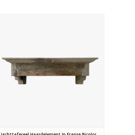
Schouw met jachttafereel in Franse tweekleurige hardsteen.
De jager rijdt te paard met zijn honden door het landschap
op zoek naar een hert.
TOEVOEGEN AAN WINKELWAGEN
Jachttafereel Haardelement In Franse Bicolor