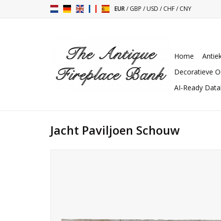
EUR
/
GBP
/
USD
/
CHF
/
CNY
Home
Antie
Decoratieve O
AI-Ready Dat
Jacht Paviljoen Schouw