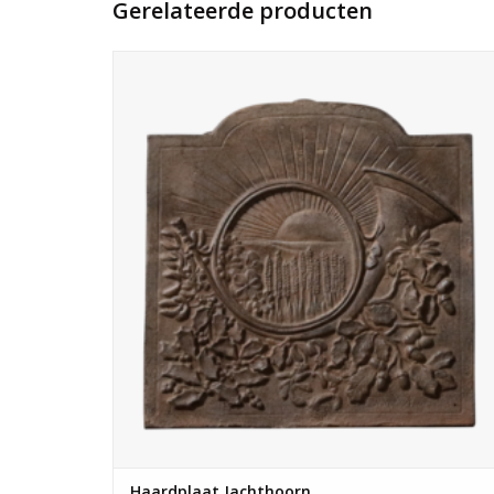
Gerelateerde producten
Gietijzeren haardplaat met een jachthoorn figuratie voor
een jachthof.
TOEVOEGEN AAN WINKELWAGEN
Haardplaat Jachthoorn