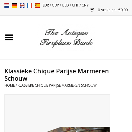
EUR
/
GBP
/
USD
/
CHF
/
CNY
0 Artikelen - €0,00
Home
Antieke Schouwen
Haard Installatie en Decor
Toebehoren
Klassieke Chique Parijse Marmeren
Schouw
HOME
/
KLASSIEKE CHIQUE PARIJSE MARMEREN SCHOUW
Kacheltjes
Tafels
Antiquiteiten en Vintage
Objecten