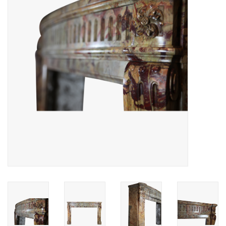
Decoratieve Outdoor
Objecten
Vloeren - Steen, Terra Cotta
& Marmer
Outlet
Tevreden Klanten
Antieke Marmers
AI-Ready Database
Login