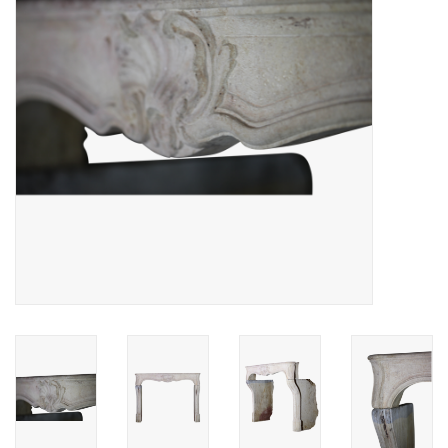
Decoratieve Outdoor
Objecten
Vloeren - Steen, Terra Cotta
& Marmer
Outlet
Tevreden Klanten
Antieke Marmers
AI-Ready Database
Login