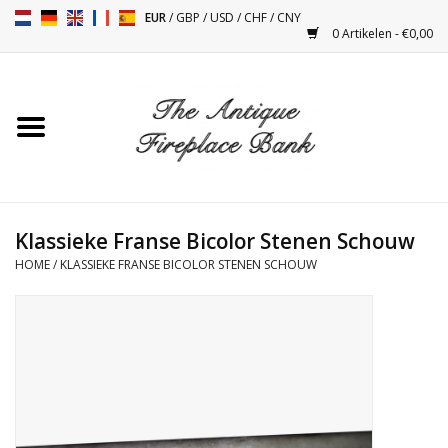
EUR
/
GBP
/
USD
/
CHF
/
CNY
0 Artikelen - €0,00
Home
Antieke Schouwen
Haard Installatie en Decor
Toebehoren
Klassieke Franse Bicolor Stenen Schouw
HOME
/
KLASSIEKE FRANSE BICOLOR STENEN SCHOUW
Kacheltjes
Tafels
Antiquiteiten en Vintage
Objecten