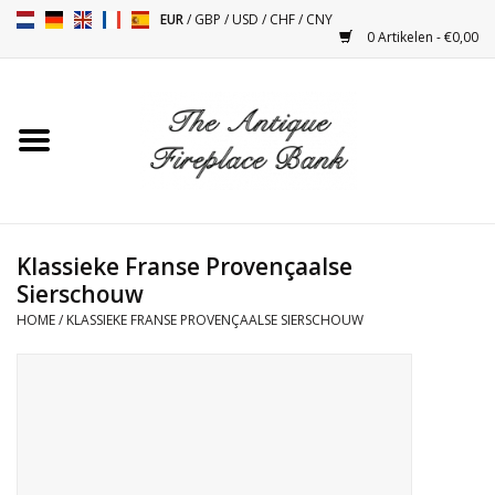
EUR
/
GBP
/
USD
/
CHF
/
CNY
0 Artikelen - €0,00
Home
Antieke Schouwen
Haard Installatie en Decor
Toebehoren
Klassieke Franse Provençaalse
Sierschouw
HOME
/
KLASSIEKE FRANSE PROVENÇAALSE SIERSCHOUW
Kacheltjes
Tafels
Antiquiteiten en Vintage
Objecten