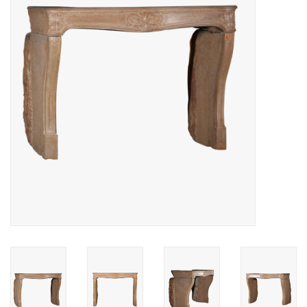
Decoratieve Outdoor
Objecten
Vloeren - Steen, Terra Cotta
& Marmer
Outlet
Tevreden Klanten
Antieke Marmers
AI-Ready Database
Login