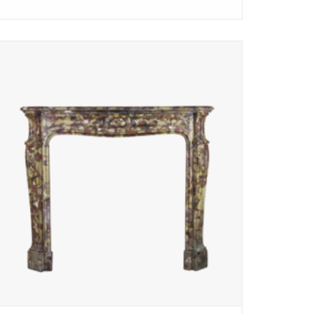
Brêche D'Alleppe marmeren Pompadour schouw.
TOEVOEGEN AAN WINKELWAGEN