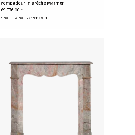
Pompadour In Brêche Marmer
€9.776,00 *
* Excl. btw Excl.
Verzendkosten
Elegante 19e-eeuwse Franse appartement marmeren open
haard surround.
TOEVOEGEN AAN WINKELWAGEN