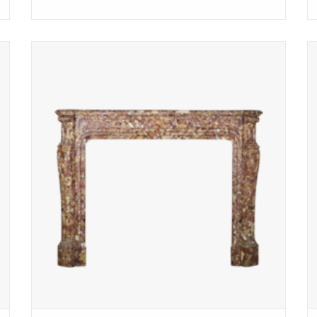
19e-Eeuwse Franse Brêche marmer schouw uit Parijs
appartement.
TOEVOEGEN AAN WINKELWAGEN