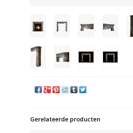
Gerelateerde producten
Klassieke Franse Pompadour schouw in rood marmer.