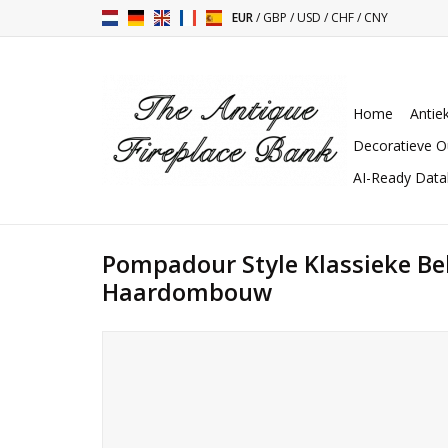
EUR
/
GBP
/
USD
/
CHF
/
CNY
Home
Antie
Decoratieve O
AI-Ready Dat
Pompadour Style Klassieke Be
Haardombouw