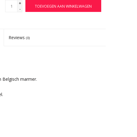
+
TOEVOEGEN AAN WINKELWAGEN
-
Reviews
(0)
in Belgisch marmer.
l.