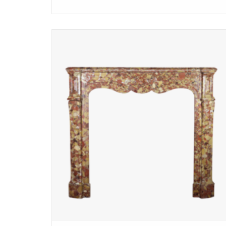
Franse Pompadour schouw in Brêche marmer voor een
luxe interieur.
TOEVOEGEN AAN WINKELWAGEN