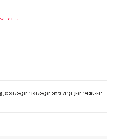
waliteit →
glijst toevoegen
/
Toevoegen om te vergelijken
/
Afdrukken
Klassieke Franse Pompadour marmeren schouwtje voor