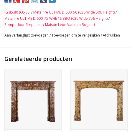
120 cm Buitenbreedte 47,25 Inch
103 cm Buitenhoogte 40,55 Inch
IG 85.80 (60-88)
/
Metalfire ULTIME D 600_50 (636 Wide 506 Height)
/
85 cm Binnenbreedte 33,46 Inch
Metalfire ULTIME D 600_75 WHE 1S BBQ (636 Wide 756 Height)
/
85 cm Binnenhoogte 33,46 Inch
Pompadour fireplaces
/
Maison Leon Van den Bogaert
36 cm Diepte Tablet 14,17 Inch
Aan verlanglijst toevoegen
/
Toevoegen om te vergelijken
/
Afdrukken
98 Kg
Bekijk Hier De Volledige Foto Galerij In Hoge Kwaliteit →
Gerelateerde producten