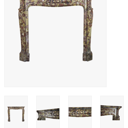
Decoratieve Outdoor
Objecten
Vloeren - Steen, Terra Cotta
& Marmer
Outlet
Tevreden Klanten
Antieke Marmers
AI-Ready Database
Login