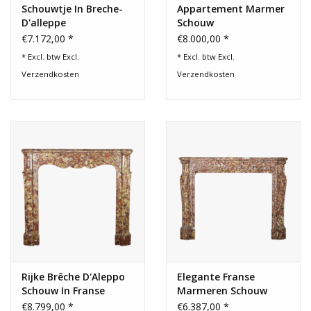
Schouwtje In Breche-
Appartement Marmer
D'alleppe
Schouw
€7.172,00 *
€8.000,00 *
* Excl. btw Excl.
* Excl. btw Excl.
Verzendkosten
Verzendkosten
Rijke Brêche D'Aleppo
Elegante Franse
Schouw In Franse
Marmeren Schouw
Pompadour-Stijl
€8.799,00 *
€6.387,00 *