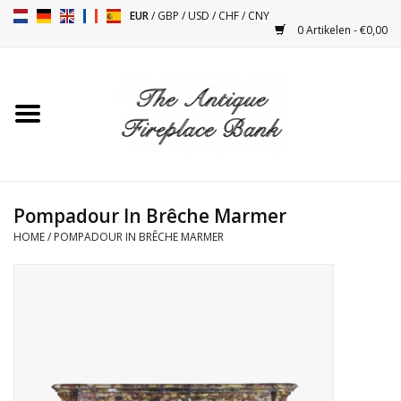
EUR
/
GBP
/
USD
/
CHF
/
CNY
0 Artikelen - €0,00
Home
Antieke Schouwen
Haard Installatie en Decor
Toebehoren
Pompadour In Brêche Marmer
HOME
/
POMPADOUR IN BRÊCHE MARMER
Kacheltjes
Tafels
Antiquiteiten en Vintage
Objecten