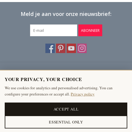
Meld je aan voor onze nieuwsbrief:
ABONNEER
Klantenservice
YOUR PRIVACY, YOUR CHOICE
Producten
We use cookies for analytics and personalised advertising. You can
configure your preferences or accept all.
Privacy policy
Mijn account
The Antique Fireplace Bank
ACCEPT ALL
ESSENTIAL ONLY
© Copyright 2026 The Antique Fireplace Bank