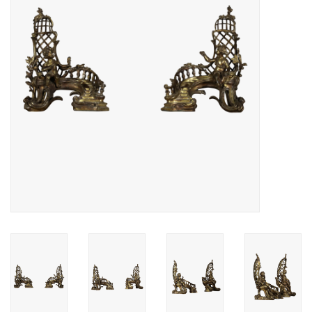
Decoratieve Outdoor
Objecten
Vloeren - Steen, Terra Cotta
& Marmer
Outlet
Tevreden Klanten
Antieke Marmers
AI-Ready Database
Login