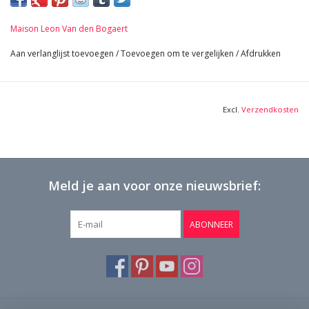
33 cm Hoogte 12,99 Inch
27 cm Breedte per stuk 10,63 Inch
Maison Leon Van den Bogaert
15 cm Lengte 5,91 Inch
7,8 Kg
Aan verlanglijst toevoegen
/
Toevoegen om te vergelijken
/
Afdrukken
Excl.
Verzendkosten
Meld je aan voor onze nieuwsbrief:
ABONNEER