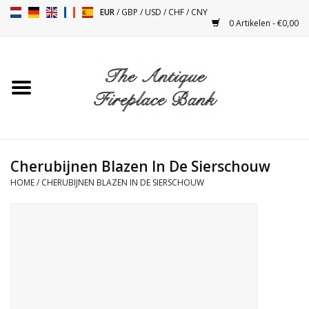
EUR
/
GBP
/
USD
/
CHF
/
CNY
0 Artikelen - €0,00
Home
Antieke Schouwen
Haard Installatie en Decor
Toebehoren
Cherubijnen Blazen In De Sierschouw
HOME
/
CHERUBIJNEN BLAZEN IN DE SIERSCHOUW
Kacheltjes
Tafels
Antiquiteiten en Vintage
Objecten