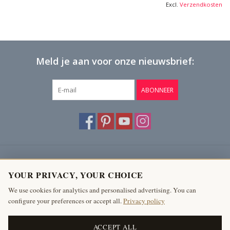
Excl.
Verzendkosten
Meld je aan voor onze nieuwsbrief:
ABONNEER
Klantenservice
YOUR PRIVACY, YOUR CHOICE
Producten
We use cookies for analytics and personalised advertising. You can
configure your preferences or accept all.
Privacy policy
Mijn account
The Antique Fireplace Bank
ACCEPT ALL