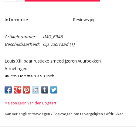
Informatie
Reviews
(0)
Artikelnummer:
IMG_6946
Beschikbaarheid:
Op voorraad
(1)
Louis XIII paar rustieke smeedijzeren vuurbokken.
Afmetingen:
48 cm Hoogte 18,90 Inch
32 cm Breedte per stuk 12,60 Inch
56 cm Lengte 22,05 Inch
8,4 Kg
Maison Leon Van den Bogaert
Aan verlanglijst toevoegen
/
Toevoegen om te vergelijken
/
Afdrukken