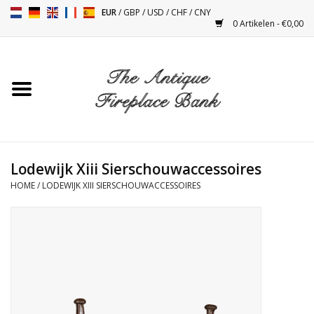
EUR
/
GBP
/
USD
/
CHF
/
CNY
0 Artikelen - €0,00
Home
Antieke Schouwen
Haard Installatie en Decor
Toebehoren
Lodewijk Xiii Sierschouwaccessoires
HOME
/
LODEWIJK XIII SIERSCHOUWACCESSOIRES
Kacheltjes
Tafels
Antiquiteiten en Vintage
Objecten