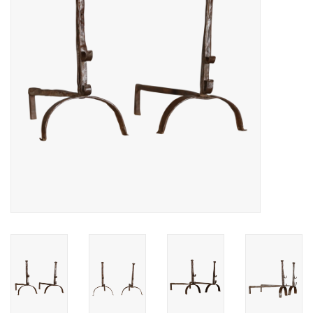
Decoratieve Outdoor
Objecten
Vloeren - Steen, Terra Cotta
& Marmer
Outlet
Tevreden Klanten
Antieke Marmers
AI-Ready Database
Login