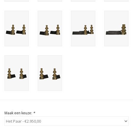
Cadeau Bonnen
Maak een keuze:
*