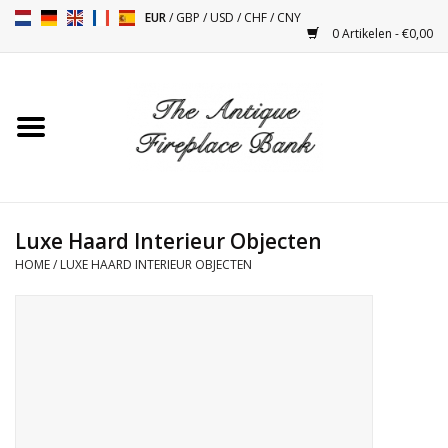
EUR
/
GBP
/
USD
/
CHF
/
CNY
0 Artikelen - €0,00
Home
Antieke Schouwen
Haard Installatie en Decor
Toebehoren
Luxe Haard Interieur Objecten
HOME
/
LUXE HAARD INTERIEUR OBJECTEN
Kacheltjes
Tafels
Antiquiteiten en Vintage
Objecten