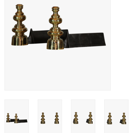
Decoratieve Outdoor
Objecten
Vloeren - Steen, Terra Cotta
& Marmer
Outlet
Tevreden Klanten
Antieke Marmers
AI-Ready Database
Login