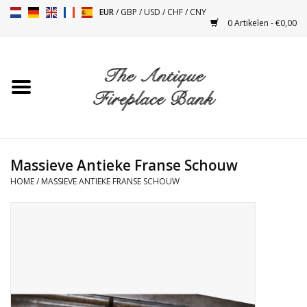
EUR
/
GBP
/
USD
/
CHF
/
CNY
0 Artikelen - €0,00
Home
Antieke Schouwen
Haard Installatie en Decor
Toebehoren
Massieve Antieke Franse Schouw
HOME
/
MASSIEVE ANTIEKE FRANSE SCHOUW
Kacheltjes
Tafels
Antiquiteiten en Vintage
Objecten