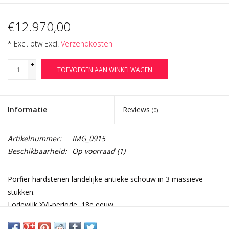
€12.970,00
* Excl. btw Excl.
Verzendkosten
+
TOEVOEGEN AAN WINKELWAGEN
-
Informatie
Reviews
(0)
Artikelnummer:
IMG_0915
Beschikbaarheid:
Op voorraad
(1)
Porfier hardstenen landelijke antieke schouw in 3 massieve
stukken.
Lodewijk XVI-periode, 18e eeuw.
Bijzonder ontwerp.