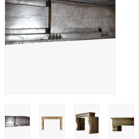
Decoratieve Outdoor
Objecten
Vloeren - Steen, Terra Cotta
& Marmer
Outlet
Tevreden Klanten
Antieke Marmers
AI-Ready Database
Login