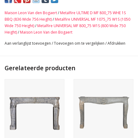
Lodewijk XIV-periode, 18e eeuw.
Geheel origineel en in perfecte staat, uniek in zijn soort.
Maison Leon Van den Bogaert
/
Metalfire ULTIME D MF 800_75 WHE 1S
Afmetingen:
BBQ (836 Wide 756 Height)
/
Metalfire UNIVERSAL MF 1075_75 W1S (1050
178 cm Buitenbreedte 70,07 Inch
Wide 750 Height)
/
Metalfire UNIVERSAL MF 800_75 W1S (800 Wide 750
172,5 cm Buitenbreedte+ 67,91 Inch
Height)
/
Maison Leon Van den Bogaert
118 cm Buitenhoogte 46,45 Inch
Aan verlanglijst toevoegen
/
Toevoegen om te vergelijken
/
Afdrukken
142 cm Binnenbreedte 55,91 Inch
96 cm Binnenhoogte 55,9 Inch
30 cm Diepte Tablet 11,81 Inch
Gerelateerde producten
455 Kg
Bekijk Hier De Volledige Foto Galerij In Hoge Kwaliteit →