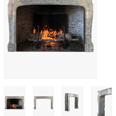
Decoratieve Outdoor
Objecten
Vloeren - Steen, Terra Cotta
& Marmer
Outlet
Tevreden Klanten
Antieke Marmers
AI-Ready Database
Login