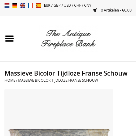
EUR
/
GBP
/
USD
/
CHF
/
CNY
0 Artikelen - €0,00
Home
Antieke Schouwen
Haard Installatie en Decor
Toebehoren
Massieve Bicolor Tijdloze Franse Schouw
HOME
/
MASSIEVE BICOLOR TIJDLOZE FRANSE SCHOUW
Kacheltjes
Tafels
Antiquiteiten en Vintage
Objecten