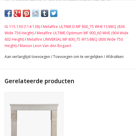
verschillende decorstijlen.
Afmetingen:
190,5 cm Buitenbreedte 75 Inch
IG 115.130 (114-138)
/
Metalfire ULTIME D MF 800_75 WHE 1S BBQ (836
125 cm Buitenbreedte+ 49,21 Inch
Wide 756 Height)
/
Metalfire ULTIME Optimum MF 900_60 WHE (904 Wide
163 cm Buitenhoogte 64,17 Inch
602 Height)
/
Metalfire UNIVERSAL MF 800_75 W1S BBQ (800 Wide 750
145 cm Binnenbreedte 57,09 Inch
Height)
/
Maison Leon Van den Bogaert
129,5 cm Binnenhoogte 50,98 Inch
Aan verlanglijst toevoegen
/
Toevoegen om te vergelijken
/
Afdrukken
30 cm Diepte Tablet 11,81 Inch
67 cm Uit de muur 26,38 Inch
115 cm Diepte Benen 45,28 Inch
Gerelateerde producten
750 Kg
Bekijk Hier De Volledige Foto Galerij In Hoge Kwaliteit →