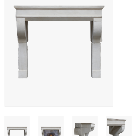
Decoratieve Outdoor
Objecten
Vloeren - Steen, Terra Cotta
& Marmer
Outlet
Tevreden Klanten
Antieke Marmers
AI-Ready Database
Login