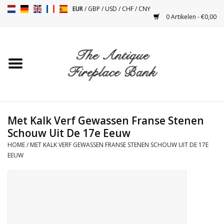
EUR
/
GBP
/
USD
/
CHF
/
CNY
0 Artikelen - €0,00
Home
Antieke Schouwen
Haard Installatie en Decor
Toebehoren
Met Kalk Verf Gewassen Franse Stenen
Schouw Uit De 17e Eeuw
HOME
/
MET KALK VERF GEWASSEN FRANSE STENEN SCHOUW UIT DE 17E
Kacheltjes
EEUW
Tafels
Antiquiteiten en Vintage
Objecten