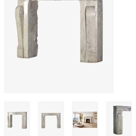
Decoratieve Outdoor
Objecten
Vloeren - Steen, Terra Cotta
& Marmer
Outlet
Tevreden Klanten
Antieke Marmers
AI-Ready Database
Login