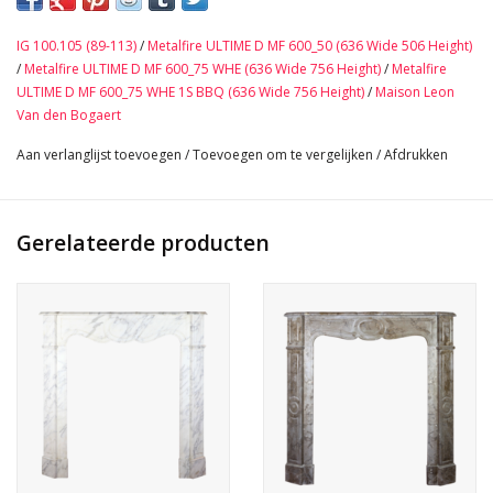
Geschikt voor een vierkante haard of inbouwhaard.
Afmetingen:
IG 100.105 (89-113)
/
Metalfire ULTIME D MF 600_50 (636 Wide 506 Height)
148,5 cm Buitenbreedte 58,46 Inch
/
Metalfire ULTIME D MF 600_75 WHE (636 Wide 756 Height)
/
Metalfire
115,5 cm Buitenhoogte 45,47 Inch
ULTIME D MF 600_75 WHE 1S BBQ (636 Wide 756 Height)
/
Maison Leon
94 cm Binnenbreedte 37, 01 Inch
Van den Bogaert
96 cm Binnenhoogte 37,80 Inch
Aan verlanglijst toevoegen
/
Toevoegen om te vergelijken
/
Afdrukken
34 cm Diepte Tablet 13,39 Inch
499 Kg
Bekijk Hier De Volledige Foto Galerij In Hoge Kwaliteit →
Gerelateerde producten