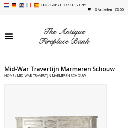
EUR
/
GBP
/
USD
/
CHF
/
CNY
0 Artikelen - €0,00
Home
Antieke Schouwen
Haard Installatie en Decor
Toebehoren
Mid-War Travertijn Marmeren Schouw
HOME
/
MID-WAR TRAVERTIJN MARMEREN SCHOUW
Kacheltjes
Tafels
Antiquiteiten en Vintage
Objecten