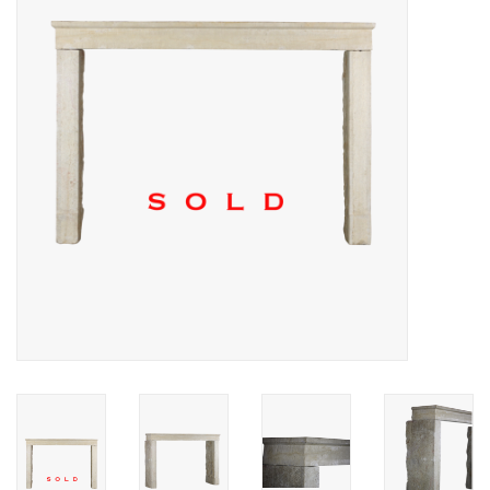
Decoratieve Outdoor
Objecten
Vloeren - Steen, Terra Cotta
& Marmer
Outlet
Tevreden Klanten
Antieke Marmers
AI-Ready Database
Login