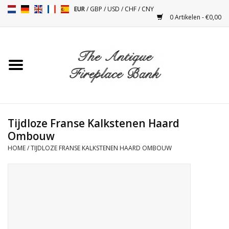
EUR
/
GBP
/
USD
/
CHF
/
CNY
0 Artikelen - €0,00
Home
Antieke Schouwen
Haard Installatie en Decor
Toebehoren
Tijdloze Franse Kalkstenen Haard
Ombouw
HOME
/
TIJDLOZE FRANSE KALKSTENEN HAARD OMBOUW
Kacheltjes
Tafels
Antiquiteiten en Vintage
Objecten