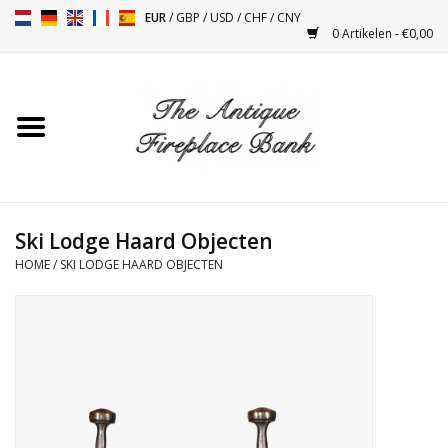
EUR
/
GBP
/
USD
/
CHF
/
CNY
0 Artikelen - €0,00
Home
Antieke Schouwen
Haard Installatie en Decor
Toebehoren
Ski Lodge Haard Objecten
HOME
/
SKI LODGE HAARD OBJECTEN
Kacheltjes
Tafels
Antiquiteiten en Vintage
Objecten