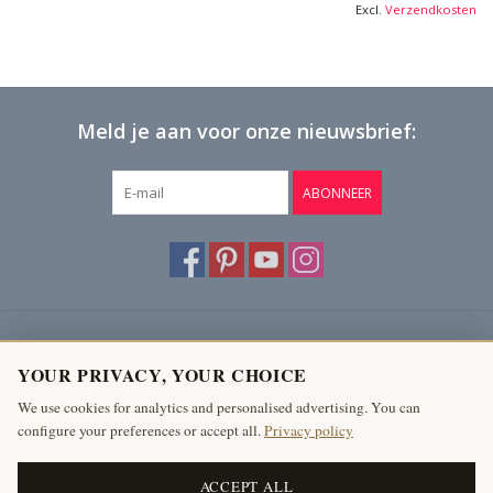
10 Kg
Excl.
Verzendkosten
Meld je aan voor onze nieuwsbrief:
ABONNEER
Klantenservice
YOUR PRIVACY, YOUR CHOICE
Producten
We use cookies for analytics and personalised advertising. You can
configure your preferences or accept all.
Privacy policy
Mijn account
The Antique Fireplace Bank
ACCEPT ALL