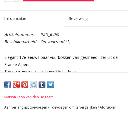
Informatie
Reviews
(0)
Artikelnummer:
IMG_6460
Beschikbaarheid:
Op voorraad
(1)
Elegant 17e-eeuws paar vuurbokken van gesmeed ijzer uit de
Franse Alpen.
Een paar gemaakt als huwelijkscadeau.
De harten verwijzen naar de liefde.
De hoogwaardige legering van het ijzer weerkaatst het licht in
de kamer als een spiegel.
Maison Leon Van den Bogaert
Afmetingen:
54 cm Hoogte 21,26 Inch
Aan verlanglijst toevoegen
/
Toevoegen om te vergelijken
/
Afdrukken
23 cm Breedte per stuk 9,06 Inch
59 cm Lengte 23,23 Inch