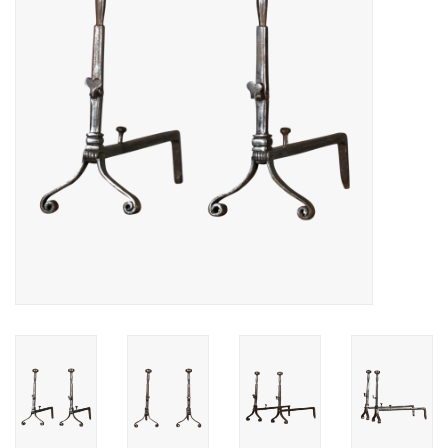
Decoratieve Outdoor
Objecten
Vloeren - Steen, Terra Cotta
& Marmer
Outlet
Tevreden Klanten
Antieke Marmers
AI-Ready Database
Login