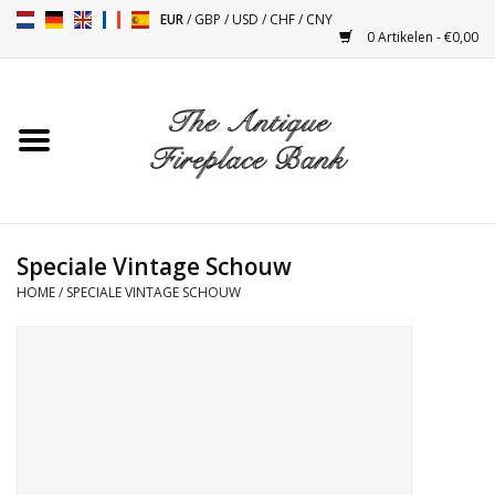
EUR
/
GBP
/
USD
/
CHF
/
CNY
0 Artikelen - €0,00
Home
Antieke Schouwen
Haard Installatie en Decor
Toebehoren
Speciale Vintage Schouw
HOME
/
SPECIALE VINTAGE SCHOUW
Kacheltjes
Tafels
Antiquiteiten en Vintage
Objecten