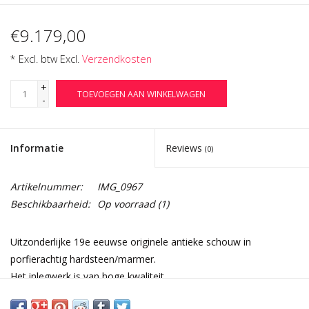
€9.179,00
* Excl. btw Excl.
Verzendkosten
+
TOEVOEGEN AAN WINKELWAGEN
-
Informatie
Reviews
(0)
Artikelnummer:
IMG_0967
Beschikbaarheid:
Op voorraad
(1)
Uitzonderlijke 19e eeuwse originele antieke schouw in
porfierachtig hardsteen/marmer.
Het inlegwerk is van hoge kwaliteit.
Het perfecte stuk om een speciaal gezellig of zelfs tijdloos