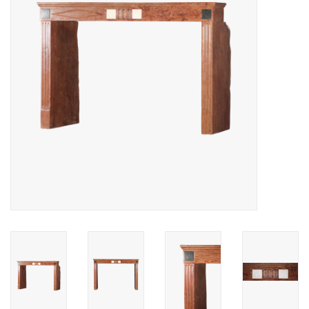
Decoratieve Outdoor
Objecten
Vloeren - Steen, Terra Cotta
& Marmer
Outlet
Tevreden Klanten
Antieke Marmers
AI-Ready Database
Login