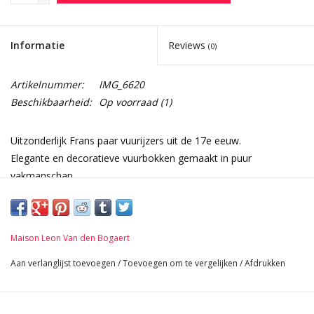
Informatie
Reviews
(0)
Artikelnummer:
IMG_6620
Beschikbaarheid:
Op voorraad
(1)
Uitzonderlijk Frans paar vuurijzers uit de 17e eeuw.
Elegante en decoratieve vuurbokken gemaakt in puur
vakmanschap.
De legering van het ijzer bevat zilver en reflecteert het licht terug
in de kamer.
Afmetingen:
Maison Leon Van den Bogaert
35 cm Hoogte 13,78 Inch
28 cm Breedte per stuk 11,02 Inch
Aan verlanglijst toevoegen
/
Toevoegen om te vergelijken
/
Afdrukken
44 cm Lengte 17,32 Inch
8,8 Kg