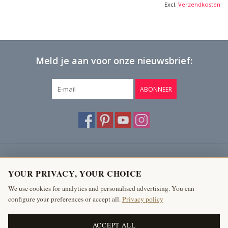
Excl.
Verzendkosten
Meld je aan voor onze nieuwsbrief:
ABONNEER
Klantenservice
YOUR PRIVACY, YOUR CHOICE
Producten
We use cookies for analytics and personalised advertising. You can
configure your preferences or accept all.
Privacy policy
Mijn account
The Antique Fireplace Bank
ACCEPT ALL