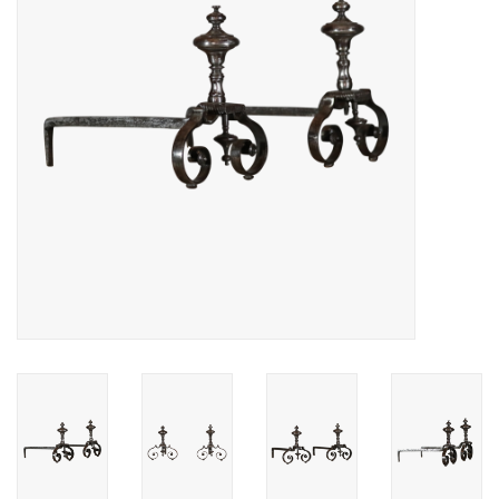
Decoratieve Outdoor
Objecten
Vloeren - Steen, Terra Cotta
& Marmer
Outlet
Tevreden Klanten
Antieke Marmers
AI-Ready Database
Login