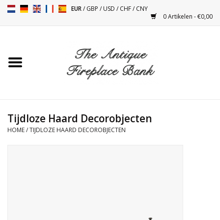
EUR
/
GBP
/
USD
/
CHF
/
CNY
0 Artikelen - €0,00
Home
Antieke Schouwen
Haard Installatie en Decor
Toebehoren
Tijdloze Haard Decorobjecten
HOME
/
TIJDLOZE HAARD DECOROBJECTEN
Kacheltjes
Tafels
Antiquiteiten en Vintage
Objecten