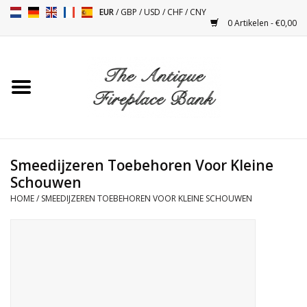
EUR
/
GBP
/
USD
/
CHF
/
CNY
0 Artikelen - €0,00
Home
Antieke Schouwen
Haard Installatie en Decor
Toebehoren
Smeedijzeren Toebehoren Voor Kleine
Schouwen
HOME
/
SMEEDIJZEREN TOEBEHOREN VOOR KLEINE SCHOUWEN
Kacheltjes
Tafels
Antiquiteiten en Vintage
Objecten