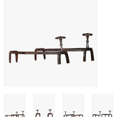
Decoratieve Outdoor
Objecten
Vloeren - Steen, Terra Cotta
& Marmer
Outlet
Tevreden Klanten
Antieke Marmers
AI-Ready Database
Login