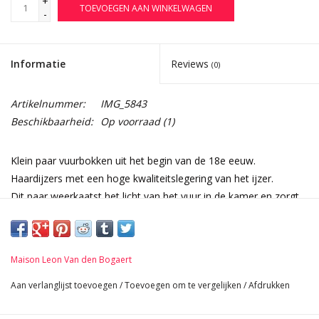
+
TOEVOEGEN AAN WINKELWAGEN
-
Informatie
Reviews
(0)
Artikelnummer:
IMG_5843
Beschikbaarheid:
Op voorraad
(1)
Klein paar vuurbokken uit het begin van de 18e eeuw.
Haardijzers met een hoge kwaliteitslegering van het ijzer.
Dit paar weerkaatst het licht van het vuur in de kamer en zorgt
voor extra sfeer aan het haard vuur.
Afmetingen:
21 cm Hoogte 8,27 Inch
Maison Leon Van den Bogaert
13 cm Breedte per stuk 5,12 Inch
47 cm Lengte 18,50 Inch
Aan verlanglijst toevoegen
/
Toevoegen om te vergelijken
/
Afdrukken
6,4 Kg