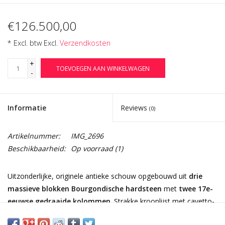
€126.500,00
* Excl. btw Excl.
Verzendkosten
+
TOEVOEGEN AAN WINKELWAGEN
-
Informatie
Reviews
(0)
Artikelnummer:
IMG_2696
Beschikbaarheid:
Op voorraad
(1)
Uitzonderlijke, originele antieke schouw opgebouwd uit
drie
massieve blokken Bourgondische hardsteen
met
twee 17e-
eeuwse gedraaide kolommen
. Strakke kroonlijst met cavetto-
profilering op elegante zuilen.