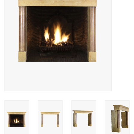
Decoratieve Outdoor
Objecten
Vloeren - Steen, Terra Cotta
& Marmer
Outlet
Tevreden Klanten
Antieke Marmers
AI-Ready Database
Login