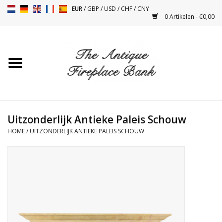
EUR
/
GBP
/
USD
/
CHF
/
CNY
0 Artikelen - €0,00
Home
Antieke Schouwen
Haard Installatie en Decor
Toebehoren
Uitzonderlijk Antieke Paleis Schouw
HOME
/
UITZONDERLIJK ANTIEKE PALEIS SCHOUW
Kacheltjes
Tafels
Antiquiteiten en Vintage
Objecten