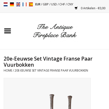
EUR
/
GBP
/
USD
/
CHF
/
CNY
0 Artikelen - €0,00
Home
Antieke Schouwen
Haard Installatie en Decor
Toebehoren
20e-Eeuwse Set Vintage Franse Paar
Vuurbokken
HOME
/
20E-EEUWSE SET VINTAGE FRANSE PAAR VUURBOKKEN
Kacheltjes
Tafels
Antiquiteiten en Vintage
Objecten