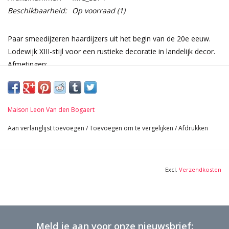
Beschikbaarheid:
Op voorraad
(1)
Paar smeedijzeren haardijzers uit het begin van de 20e eeuw.
Lodewijk XIII-stijl voor een rustieke decoratie in landelijk decor.
Afmetingen:
86 cm Hoogte 33,86 Inch
22 cm Breedte per stuk 8,66 Inch
65 cm Diep 25,59 Inch
Maison Leon Van den Bogaert
Gewicht 20 Kg
Aan verlanglijst toevoegen
/
Toevoegen om te vergelijken
/
Afdrukken
Excl.
Verzendkosten
Meld je aan voor onze nieuwsbrief: