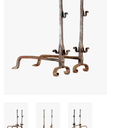
Decoratieve Outdoor
Objecten
Vloeren - Steen, Terra Cotta
& Marmer
Outlet
Tevreden Klanten
Antieke Marmers
AI-Ready Database
Login