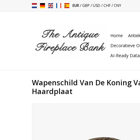
EUR
/
GBP
/
USD
/
CHF
/
CNY
Home
Antie
Decoratieve O
AI-Ready Dat
Wapenschild Van De Koning Va
Haardplaat