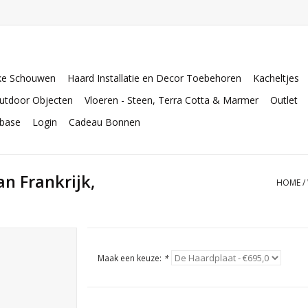
ke Schouwen
Haard Installatie en Decor Toebehoren
Kacheltjes
utdoor Objecten
Vloeren - Steen, Terra Cotta & Marmer
Outlet
abase
Login
Cadeau Bonnen
n Frankrijk,
HOME
/
Maak een keuze:
*