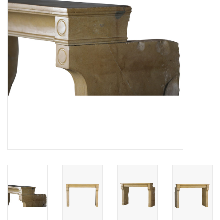
Decoratieve Outdoor
Objecten
Vloeren - Steen, Terra Cotta
& Marmer
Outlet
Tevreden Klanten
Antieke Marmers
AI-Ready Database
Login