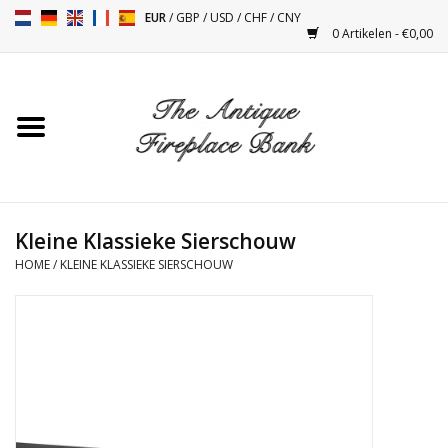
EUR
/
GBP
/
USD
/
CHF
/
CNY
0 Artikelen - €0,00
Home
Antieke Schouwen
Haard Installatie en Decor
Toebehoren
Kleine Klassieke Sierschouw
HOME
/
KLEINE KLASSIEKE SIERSCHOUW
Kacheltjes
Tafels
Antiquiteiten en Vintage
Objecten