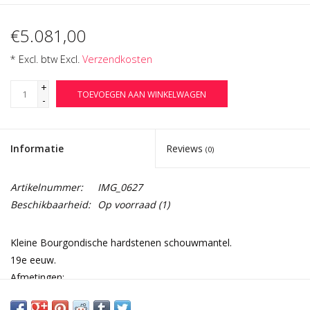
€5.081,00
* Excl. btw Excl.
Verzendkosten
+
TOEVOEGEN AAN WINKELWAGEN
-
Informatie
Reviews
(0)
Artikelnummer:
IMG_0627
Beschikbaarheid:
Op voorraad
(1)
Kleine Bourgondische hardstenen schouwmantel.
19e eeuw.
Afmetingen:
154 cm Buitenbreedte 60,63 Inch