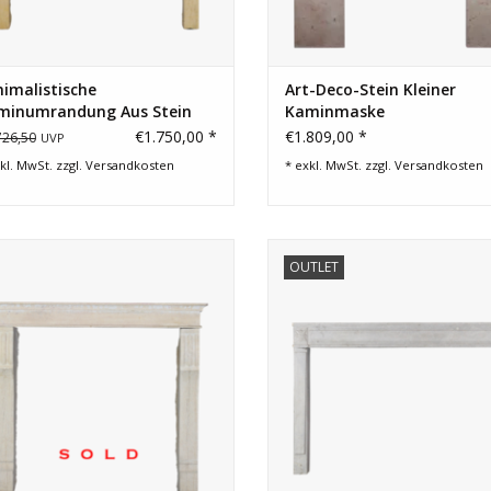
imalistische
Art-Deco-Stein Kleiner
minumrandung Aus Stein
Kaminmaske
€1.750,00 *
€1.809,00 *
726,50
UVP
kl. MwSt. zzgl.
Versandkosten
* exkl. MwSt. zzgl.
Versandkosten
Antike Kamin Maske für zeitlos
Kleines Budget Französische K
OUTLET
modernes Interieur mit Platz
Maske.
Feuerungen.
ZUM WARENKORB HINZUFÜG