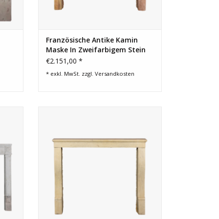
Französische Antike Kamin
Maske In Zweifarbigem Stein
€2.151,00 *
* exkl. MwSt. zzgl.
Versandkosten
amin
Kleine Steinkaminverkleidung aus
Frankreich. Vintage für immer mit einer
kleinen Restaurierung auf dem Tablet.
EN
ZUM WARENKORB HINZUFÜGEN