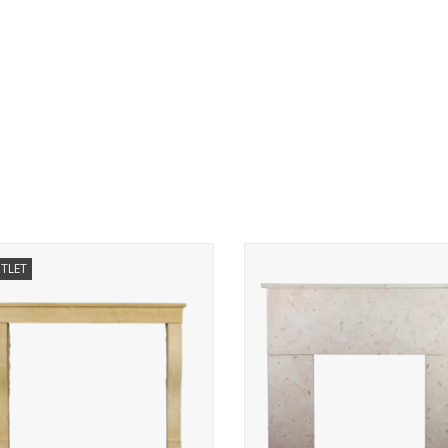
nsims aus französischem Naturstein
Kleine Art Deco Kamin für eklekt
TLET
in minimalem Stil.
zeitlos Interieur.
ZUM WARENKORB HINZUFÜGEN
ZUM WARENKORB HINZUFÜG