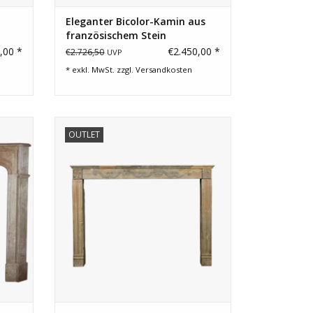
Eleganter Bicolor-Kamin aus
französischem Stein
,00 *
€2.450,00 *
€2.726,50
UVP
* exkl. MwSt. zzgl.
Versandkosten
padour
Dekorativer französischer Steinkamin
OUTLET
isches
aus der Region Burgund.
ZUM WARENKORB HINZUFÜGEN