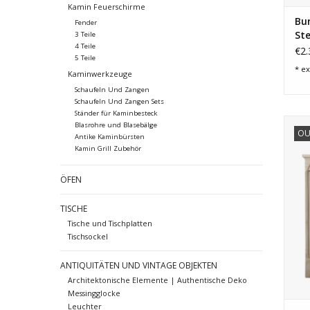
Kamin Feuerschirme
Bu
Fender
St
3 Teile
4 Teile
€2.
5 Teile
* ex
Kaminwerkzeuge
Schaufeln Und Zangen
Schaufeln Und Zangen Sets
Ständer für Kaminbesteck
Ze
Blasrohre und Blasebälge
OU
Antike Kaminbürsten
Kamin Grill Zubehör
ÖFEN
TISCHE
Tische und Tischplatten
Tischsockel
ANTIQUITÄTEN UND VINTAGE OBJEKTEN
Architektonische Elemente | Authentische Deko
Messingglocke
Leuchter