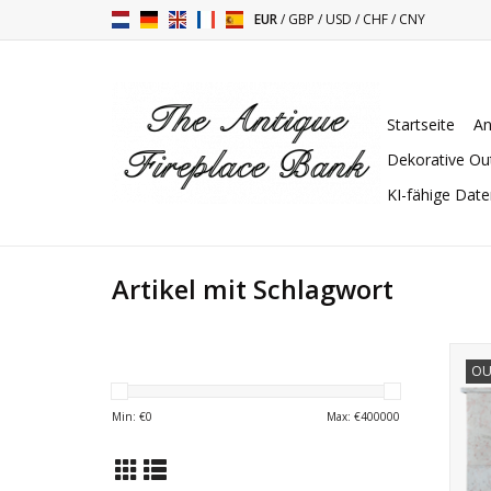
EUR
/
GBP
/
USD
/
CHF
/
CNY
Startseite
An
Dekorative Ou
KI-fähige Dat
Artikel mit Schlagwort
Fra
OU
in B
Min: €
0
Max: €
400000