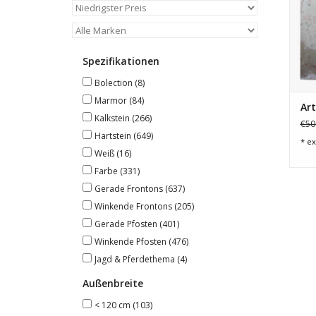
Spezifikationen
Bolection
(8)
Marmor
(84)
Art
Kalkstein
(266)
€50
Hartstein
(649)
* ex
Weiß
(16)
Farbe
(331)
Gerade Frontons
(637)
Winkende Frontons
(205)
Gerade Pfosten
(401)
Winkende Pfosten
(476)
Jagd & Pferdethema
(4)
Außenbreite
< 120 cm
(103)