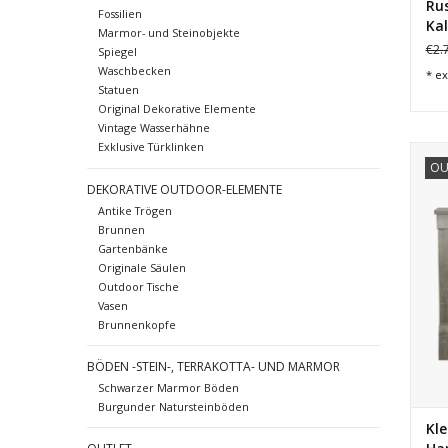
Ru
Fossilien
Kal
Marmor- und Steinobjekte
€2.
Spiegel
Waschbecken
* ex
Statuen
Original Dekorative Elemente
Vintage Wasserhähne
Exklusive Türklinken
Kle
OU
DEKORATIVE OUTDOOR-ELEMENTE
Rest
Antike Trögen
Brunnen
Gartenbänke
Originale Säulen
Outdoor Tische
Vasen
Brunnenkopfe
BÖDEN -STEIN-, TERRAKOTTA- UND MARMOR
Schwarzer Marmor Böden
Burgunder Natursteinböden
Kle