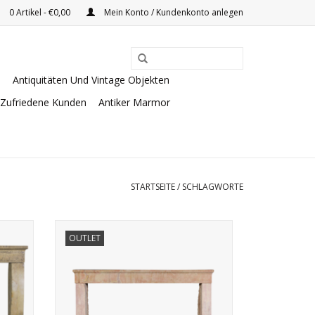
0 Artikel - €0,00
Mein Konto / Kundenkonto anlegen
e
Antiquitäten Und Vintage Objekten
Zufriedene Kunden
Antiker Marmor
STARTSEITE
/
SCHLAGWORTE
e Kamin
Gemütlich-rauer französischer Kamin im
OUTLET
antiken Stil für große Feuer.
ZUM WARENKORB HINZUFÜGEN