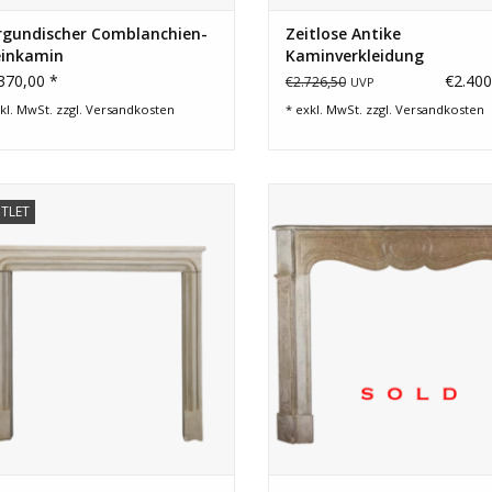
rgundischer Comblanchien-
Zeitlose Antike
einkamin
Kaminverkleidung
370,00 *
€2.400
€2.726,50
UVP
kl. MwSt. zzgl.
Versandkosten
* exkl. MwSt. zzgl.
Versandkosten
itloser Kalksteinkamin mit geraden
Ein Französisch klassischer Pom
TLET
Linien für die Inneneinrichtung.
Stil Kamin Maske für zeitgenöss
Interieur.
ZUM WARENKORB HINZUFÜGEN