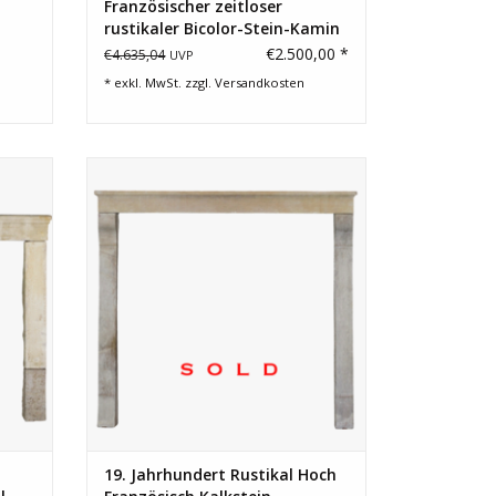
Französischer zeitloser
rustikaler Bicolor-Stein-Kamin
€2.500,00 *
€4.635,04
UVP
* exkl. MwSt. zzgl.
Versandkosten
ske im
Kalkstein Kamin Verkleidung Stück für
ie
rustikale Bauernhaus Zimmer, ideal für
ktur.
einen gusseisernen Ofen.
19. Jahrhundert Rustikal Hoch