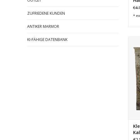
Har
OUTLET
€4.
ZUFRIEDENE KUNDEN
* ex
ANTIKER MARMOR
KI-FÄHIGE DATENBANK
Fein
Kle
Kal
Ka
€2.