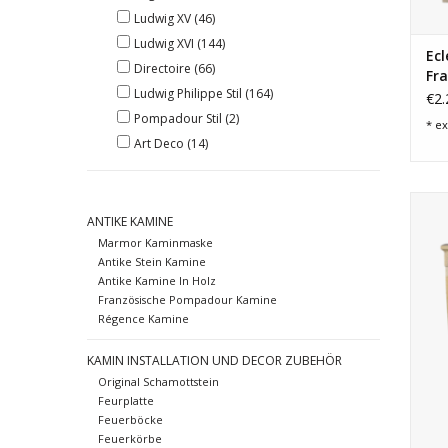
Ludwig XV
(46)
Ludwig XVI
(144)
Ecl
Directoire
(66)
Fra
Ludwig Philippe Stil
(164)
Ka
€2.
Pompadour Stil
(2)
* ex
Art Deco
(14)
Comb
ANTIKE KAMINE
ele
Marmor Kaminmaske
Antike Stein Kamine
Antike Kamine In Holz
Französische Pompadour Kamine
Régence Kamine
KAMIN INSTALLATION UND DECOR ZUBEHÖR
Original Schamottstein
Feurplatte
Feuerböcke
Feuerkörbe