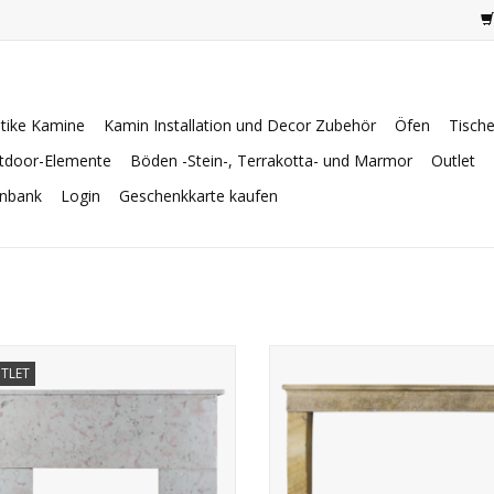
tike Kamine
Kamin Installation und Decor Zubehör
Öfen
Tisch
tdoor-Elemente
Böden -Stein-, Terrakotta- und Marmor
Outlet
enbank
Login
Geschenkkarte kaufen
nzösisch Art Deco Zeit Kamin Maske
19. Jahrhundert Französisch Klein
TLET
urgund Comblanchien Marmor Stein.
Verkleidung mit Patina.