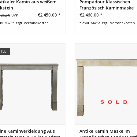
stikaler Kamin aus weißem
Pompadour Klassischen
kstein
Französisch Kaminmaske
€2.450,00 *
€2.460,00 *
726,50
UVP
kl. MwSt. zzgl.
Versandkosten
* exkl. MwSt. zzgl.
Versandkosten
ine Kaminverkleidung aus Hartstein
Französische rustikale Kamin Ma
TLET
für ein tolles Budget. Kleine
Farmstil mit viel charakter. D
aurierung oben an den Pfosten und
Oberfläche hat eine schöne Stru
an der Tafel.
ZUM WARENKORB HINZUFÜGEN
ine Kaminverkleidung Aus
Antike Kamin Maske Im