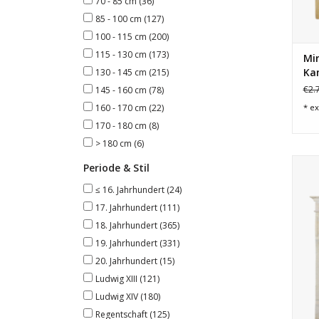
70 - 85 cm
(36)
85 - 100 cm
(127)
100 - 115 cm
(200)
115 - 130 cm
(173)
Min
Ka
130 - 145 cm
(215)
€2.
145 - 160 cm
(78)
* ex
160 - 170 cm
(22)
170 - 180 cm
(8)
> 180 cm
(6)
Periode & Stil
≤ 16. Jahrhundert
(24)
17. Jahrhundert
(111)
18. Jahrhundert
(365)
19. Jahrhundert
(331)
20. Jahrhundert
(15)
Ludwig XIII
(121)
Ludwig XIV
(180)
Regentschaft
(125)