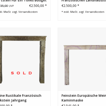
tstein Für Ein Tolles Budget
Französischen Landhaussti
Aus Kalkstein
€2.500,00 *
€2.500,00 *
735,00
UVP
kl. MwSt. zzgl.
Versandkosten
* exkl. MwSt. zzgl.
Versandkosten
e europäische campagnarde antiken
Ein perfekter Vintage-Surround fu
Kamin Maske in Kalkstein.
eklektisches zeitlos Interieur
ZUM WARENKORB HINZUFÜG
ine Rustikale Französisch
Feinstein Europäische Wei
kstein Jahrgang
Kaminmaske
minmaske
500,00 *
€2.541,00 *