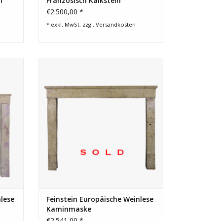
l
Französisch Kalkstein
Kaminmaske
€2.500,00 *
* exkl. MwSt. zzgl.
Versandkosten
̈r ein
Ein perfekter Jahrgang Kamin Maske für
.
eine eklektische Welt Inneraum.
EN
nlese
Feinstein Europäische Weinlese
Kaminmaske
€2.541,00 *