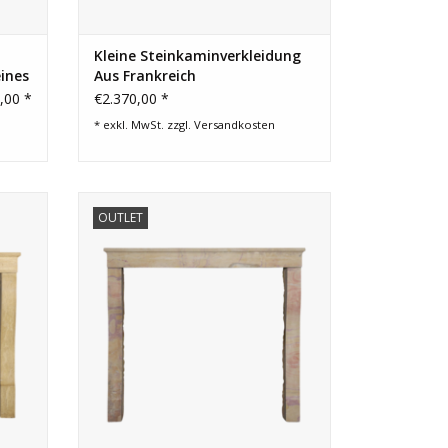
Kleine Steinkaminverkleidung
ines
Aus Frankreich
,00 *
€2.370,00 *
* exkl. MwSt. zzgl.
Versandkosten
aske.
Kleiner und eleganter Rohsteinkamin für
OUTLET
ein zeitloses Einrichtungskonzept.
EN
ZUM WARENKORB HINZUFÜGEN