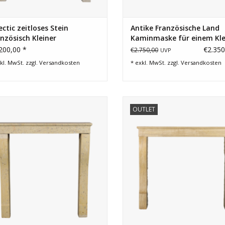
ectic zeitloses Stein
Antike Französische Land
nzösisch Kleiner
Kaminmaske für einem Kle
minmaske
Budget
200,00 *
€2.350
€2.750,00
UVP
kl. MwSt. zzgl.
Versandkosten
* exkl. MwSt. zzgl.
Versandkosten
lanchien-Steinkaminverkleidung für
Zeitloser französischer Kaminm
OUTLET
gantes und authentisches Wohnen.
ZUM WARENKORB HINZUFÜG
ZUM WARENKORB HINZUFÜGEN