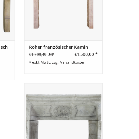
isch
Roher französischer Kamin
€1.500,00 *
€1.799,49
UVP
* exkl. MwSt. zzgl.
Versandkosten
3 antike Kalkstein Stücke aus dem
Inneren eines antiken Louis XIV
Französisch Landstil Antike Kamin Maske.
Am besten werden angekreidet.